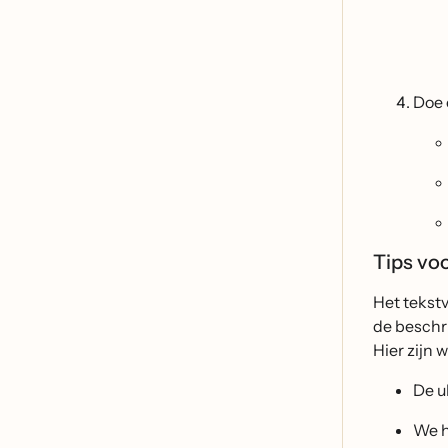
Doe 
Tips vo
Het tekstv
de beschri
Hier zijn
De u
We h