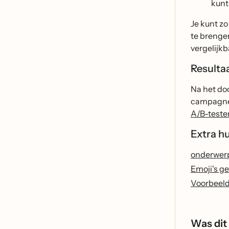
kunt
Je kunt zo
te brenge
vergelijkb
Resulta
Na het do
campagne 
A/B-teste
Extra h
onderwerp
Emoji's g
Voorbeeld
Was dit 