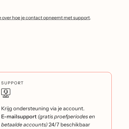
e over hoe je contact opneemt met support
.
SUPPORT
Krijg ondersteuning via je account.
E-mailsupport
(gratis proefperiodes en
betaalde accounts)
24/7 beschikbaar