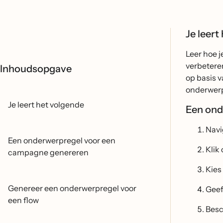
Je leert
Leer hoe 
verbetere
Inhoudsopgave
op basis v
onderwerp
Je leert het volgende
Een ond
Navi
Een onderwerpregel voor een
Klik
campagne genereren
Kies
Genereer een onderwerpregel voor
Geef
een flow
Besc