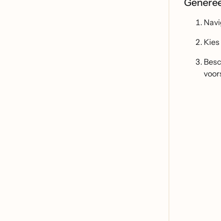
Generee
Navi
Kies
Besch
voor