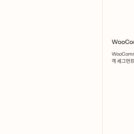
WooComme
WooCommerce 
객 세그먼트