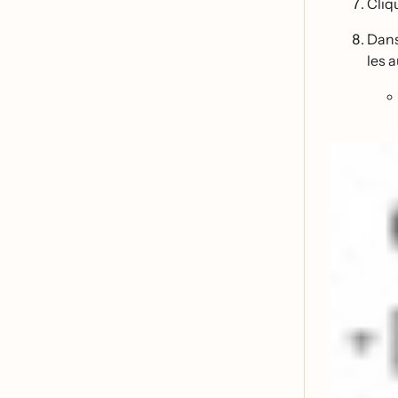
Cliq
Dans
les 