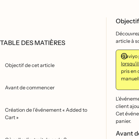
Objectif
Découvre
article à
TABLE DES MATIÈRES
Klaviyo
lorsqu’il
Objectif de cet article
pris en 
manuelle
Avant de commencer
L’événe
client ajo
Création de l’événement « Added to
Cet évén
Cart »
panier.
Avant 