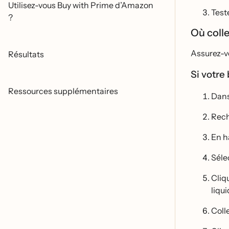
Utilisez-vous Buy with Prime d’Amazon
Teste
?
Où coll
Assurez-vo
Résultats
Si votre 
Ressources supplémentaires
Dans
Rech
En h
Sél
Cliq
liqui
Colle