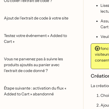
Où coller l’extrait de code ?
Lisez
lectu
Ajout de l’extrait de code à votre site
Assu
Cart
Testez votre événement « Added to
Veui
Cart »
En fonct
visiteur
Vous ne parvenez pas à suivre les
consen
produits ajoutés au panier avec
l’extrait de code donné ?
Créatio
La créati
Étape suivante : activation du flux «
Added to Cart » abandonné
Chois
Ajout