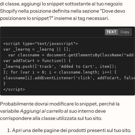
di classe, aggiungi lo snippet sottostante al tuo negozio
Shopify nella posizione definita nella sezione "Dove devo
posizionare lo snippet?" insieme ai tag necessari.
TEXT
Copy
<script type="text/javascript">
var _learnq = _learnq || [];
  var classname = document.getElementsByClassName("add
var addToCart = function() {
_learnq.push(['track', 'Added to Cart', item]);
}; for (var i = 0; i < classname.length; i++) {
classname[i].addEventListener('click', addToCart, fals
}
</script>
Probabilmente dovrai modificare lo snippet, perché la
variabile
Aggiungi al carrello
al suo interno deve
corrispondere alla classe utilizzata sul tuo sito.
Apri una delle pagine dei prodotti presenti sul tuo sito.