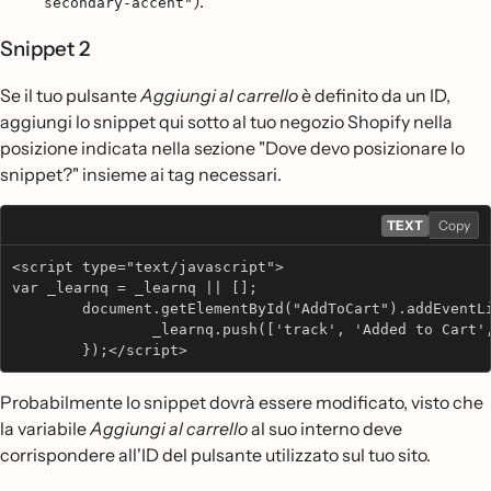
).
secondary-accent"
Snippet 2
Se il tuo pulsante
Aggiungi al carrello
è definito da un ID,
aggiungi lo snippet qui sotto al tuo negozio Shopify nella
posizione indicata nella sezione "Dove devo posizionare lo
snippet?" insieme ai tag necessari.
TEXT
Copy
<script type="text/javascript">
var _learnq = _learnq || [];
	document.getElementById("AddToCart").addEventL
 		_learnq.push(['track', 'Added to Cart'
	});</script>
Probabilmente lo snippet dovrà essere modificato, visto che
la variabile
Aggiungi al carrello
al suo interno deve
corrispondere all'ID del pulsante utilizzato sul tuo sito.