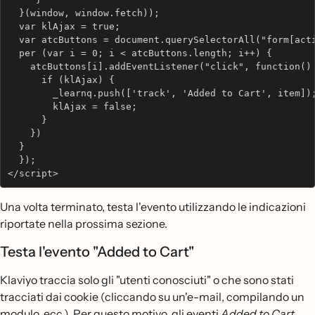
  }(window, window.fetch));
  var klAjax = true;
  var atcButtons = document.querySelectorAll("form[act
  per (var i = 0; i < atcButtons.length; i++) { 
    atcButtons[i].addEventListener("click", function()
      if (klAjax) {
        _learnq.push(['track', 'Added to Cart', item])
        klAjax = false;
      }
    })
  }
  });
</script>
Una volta terminato, testa l'evento utilizzando le indicazioni
riportate nella prossima sezione.
Testa l'evento "Added to Cart"
Klaviyo traccia solo gli "utenti conosciuti" o che sono stati
tracciati dai cookie (cliccando su un'e-mail, compilando un
modulo, ecc.). Per questo motivo, gli eventi
Added to Cart