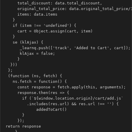
      total_discount: data.total_discount,
      original_total_price: data.original_total_price/
      items: data.items
    }
    if (item !== 'undefined') {
      cart = Object.assign(cart, item)
    }
    se (klAjax) {
       _learnq.push(['track', 'Added to Cart', cart]);
       klAjax = false;
      }
   }))
  };
  (function (ns, fetch) {
    ns.fetch = function() {
      const response = fetch.apply(this, arguments);
      response.then(res => {
        if (`${window.location.origin}/cart/add.js`
          .includes(res.url) && res.url !== '') {
              addedToCart()
        }
      });
 return response
     }