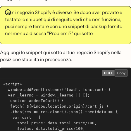
Ogni negozio Shopify è diverso. Se dopo aver provato e
testato lo snippet qui di seguito vedi che non funziona,
puoi sempre tentare con uno snippet di backup fornito
nel menu a discesa "Problemi?" qui sotto.
Aggiungi lo snippet qui sotto al tuo negozio Shopify nella
posizione stabilita in precedenza.
TEXT
Copy
<script>
  window.addEventListener('load', function() {
  var _learnq = window._learnq || [];
  function addedToCart() {
   fetch(`${window.location.origin}/cart.js`)
   .then(res => res.clone().json().then(data => {
    var cart = {
      total_price: data.total_price/100,
      $value: data.total_price/100,