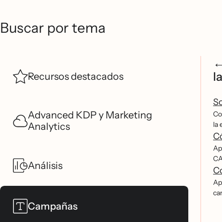
Buscar por tema
l
Recursos destacados
So
Advanced KDP y Marketing
Co
la 
Analytics
Có
Ap
CA
Análisis
Co
Apr
ca
Campañas