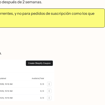
o después de 2 semanas.
rrentes, y no para pedidos de suscripción como los que
.