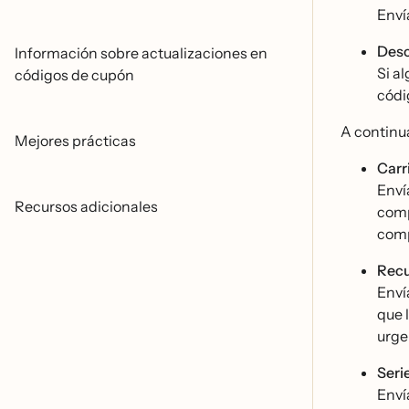
Envi
Desc
Información sobre actualizaciones en
Si a
códigos de cupón
cód
A continua
Mejores prácticas
Carr
Envi
Recursos adicionales
comp
com
Recu
Envi
que 
urge
Seri
Envi