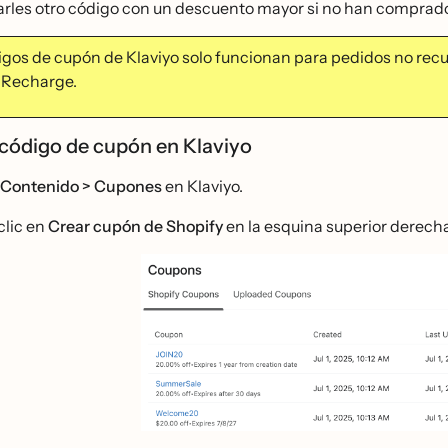
arles otro código con un descuento mayor si no han comprad
digos de cupón de Klaviyo solo funcionan para pedidos no recu
a Recharge.
código de cupón en Klaviyo
Contenido > Cupones
en Klaviyo.
clic en
Crear cupón de Shopify
en la esquina superior derecha