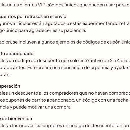
́ales a tus clientes VIP códigos únicos que pueden usar par
uentos por retrasos en el envío
lgunos artículos están agotados o estás experimentando retra
igo único para agradecerles su paciencia.
ción, se incluyen algunos ejemplos de códigos de cupón únic
ito abandonado
́ales un código de descuento que solo esté activo de 2 a 4 d
rado antes. Esto creará una sensación de urgencia y ayudará 
pran.
peración
́ales un descuento a los compradores que no hayan comprado r
los cupones de carrito abandonado, un código con una fecha
ncia y puede motivar una compra.
e de bienvenida
́ales a los nuevos suscriptores un código de descuento tan pr