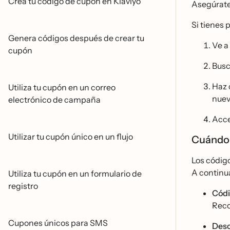
Crea tu código de cupón en Klaviyo
Asegúrat
Si tienes 
Genera códigos después de crear tu
Ve a
cupón
Busc
Haz 
Utiliza tu cupón en un correo
nuev
electrónico de campaña
Acce
Utilizar tu cupón único en un flujo
Cuándo 
Los códig
A continua
Utiliza tu cupón en un formulario de
registro
Cód
Reco
Cupones únicos para SMS
Desc