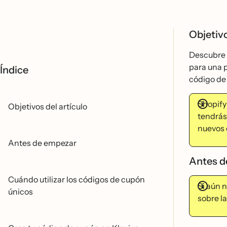
Objetivo
Descubre c
para una p
Índice
código de
Shopify 
Objetivos del artículo
tendrá
nuevos c
Antes de empezar
Antes 
Cuándo utilizar los códigos de cupón
Si aún 
únicos
sobre la