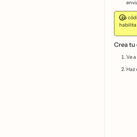
envi
Los có
habilit
Crea tu 
Ve a
Haz 