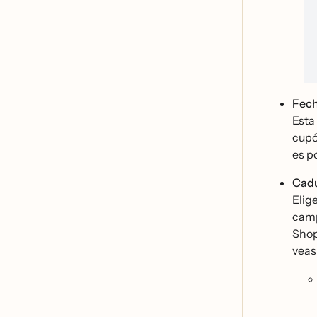
Fech
Esta
cupo
es p
Cad
Elig
camp
Shop
veas