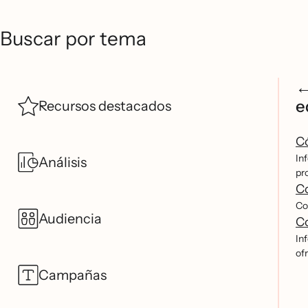
Buscar por tema
e
Recursos destacados
Có
In
Análisis
pro
C
Co
Audiencia
Co
In
ofr
Campañas