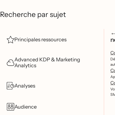
Recherche par sujet
n
Principales ressources
Co
Advanced KDP & Marketing
De
au
Analytics
Co
Ap
Co
Analyses
Vou
SM
Audience