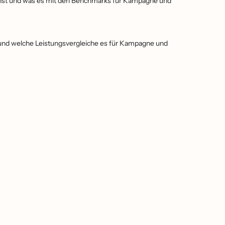
nnst und was es mit den Benchmarks für Kampagne und
 und welche Leistungsvergleiche es für Kampagne und