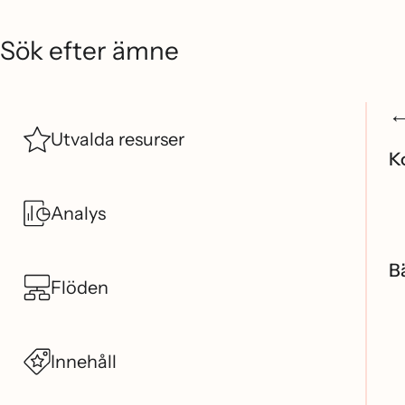
Sök efter ämne
Utvalda resurser
K
Analys
B
Flöden
Innehåll