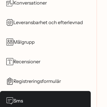
Konversationer
Leveransbarhet och efterlevnad
Målgrupp
Recensioner
Registreringsformulär
Sms