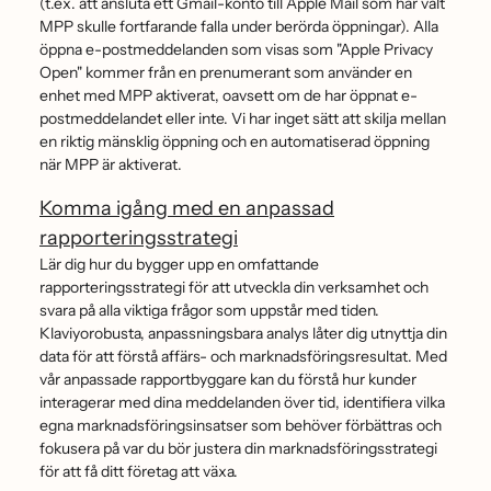
(t.ex. att ansluta ett Gmail-konto till Apple Mail som har valt
MPP skulle fortfarande falla under berörda öppningar). Alla
öppna e-postmeddelanden som visas som "Apple Privacy
Open" kommer från en prenumerant som använder en
enhet med MPP aktiverat, oavsett om de har öppnat e-
postmeddelandet eller inte. Vi har inget sätt att skilja mellan
en riktig mänsklig öppning och en automatiserad öppning
när MPP är aktiverat.
Komma igång med en anpassad
rapporteringsstrategi
Lär dig hur du bygger upp en omfattande
rapporteringsstrategi för att utveckla din verksamhet och
svara på alla viktiga frågor som uppstår med tiden.
Klaviyorobusta, anpassningsbara analys låter dig utnyttja din
data för att förstå affärs- och marknadsföringsresultat. Med
vår anpassade rapportbyggare kan du förstå hur kunder
interagerar med dina meddelanden över tid, identifiera vilka
egna marknadsföringsinsatser som behöver förbättras och
fokusera på var du bör justera din marknadsföringsstrategi
för att få ditt företag att växa.