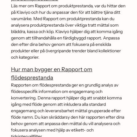
Läs mer om Rapport om produktprestanda, var du hittar den
på Klaviyo och hur du anpassar den för att bättre tjäna ditt
varumärke. Med Rapport om produktprestanda kan du
analysera produktprestanda över viktiga tratt mättal som
bläddra, kassa och köp. Klaviyo hjälper dig att komma igång
genom att tillhandahålla en färdigbyggd rapport. Anpassa
den efter dina behov genom att fokusera på enskilda
produkter eller på övergripande trender bland kollektioner
och kategorier.
Hur man bygger en Rapport om
flödesprestanda
Rapporten om flödesprestanda ger en grundlig analys av
flödesspecifik information om engagemang och
konvertering. Denna rapport hjälper dig att snabbt komma
igång med flöde genom att inkludera alla standard
engagemang och leveransbarhet mättal grupperade efter
flöde namn. Du kan skräddarsy den här rapporten efter dina
behov genom att anpassa den mättal du vill analysera och
fokusera analysen med hjälp av etikett- och
tidsintervallfilter.