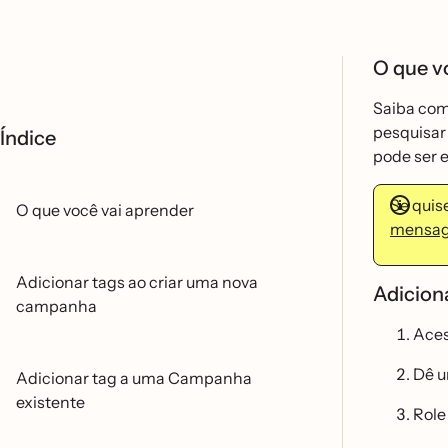
O que v
Saiba com
pesquisar
Índice
pode ser 
Se quis
O que você vai aprender
mensa
Adicionar tags ao criar uma nova
Adicion
campanha
Ace
Dê 
Adicionar tag a uma Campanha
existente
Role 