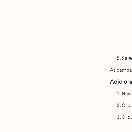
Sele
As campan
Adicion
Nave
Cliq
Cliq