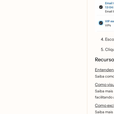
Esco
Cliq
Recurso
Entendend
Saiba como 
Como visua
Saiba mais s
facilitando
Como exclu
Saiba mais 