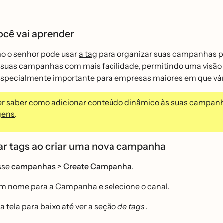
ocê vai aprender
o o senhor pode usar
a tag
para organizar suas campanhas por t
 suas campanhas com mais facilidade, permitindo uma visão 
especialmente importante para empresas maiores em que vár
er saber como adicionar conteúdo dinâmico às suas campan
gens
.
ar tags ao criar uma nova campanha
sse
campanhas > Create Campanha
.
um nome para a Campanha e selecione o canal.
a tela para baixo até ver a seção
de tags
.