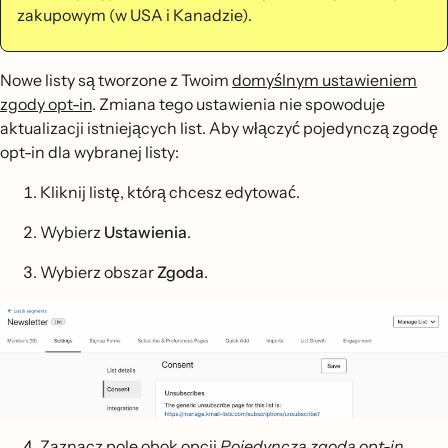
zakupowym (w USA i Kanadzie).
Nowe listy są tworzone z Twoim
domyślnym ustawieniem
zgody opt-in
. Zmiana tego ustawienia nie spowoduje
aktualizacji istniejących list. Aby włączyć pojedynczą zgodę
opt-in dla wybranej listy:
Kliknij listę, którą chcesz edytować.
Wybierz
Ustawienia
.
Wybierz obszar
Zgoda
.
Zaznacz pole obok opcji
Pojedyncza zgoda opt-in
.