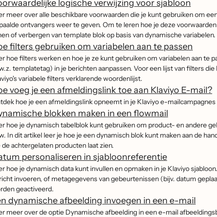
orwaardelijke logische verwijzing voor sjabloon
er meer over alle beschikbare voorwaarden die je kunt gebruiken om een
paalde ontvangers weer te geven. Om te leren hoe je deze voorwaarden in 
nen of verbergen van template blok op basis van dynamische variabelen.
e filters gebruiken om variabelen aan te passen
er hoe filters werken en hoe je ze kunt gebruiken om variabelen aan te pa
w.z. templatetag) in je berichten aanpassen. Voor een lijst van filters di
viyo's variabele filters verklarende woordenlijst.
e voeg je een afmeldingslink toe aan Klaviyo E-mail?
tdek hoe je een afmeldingslink opneemt in je Klaviyo e-mailcampagnes
ynamische blokken maken in een flowmail
er hoe je dynamisch tabelblok kunt gebruiken om product- en andere ge
ow. In dit artikel leer je hoe je een dynamisch blok kunt maken aan de h
e de achtergelaten producten laat zien.
tum personaliseren in sjabloonreferentie
er hoe je dynamisch data kunt invullen en opmaken in je Klaviyo sjabloon. 
richt invoeren, of metagegevens van gebeurtenissen (bijv. datum geplaats
rden geactiveerd.
n dynamische afbeelding invoegen in een e-mail
er meer over de optie Dynamische afbeelding in een e-mail afbeeldingsblo