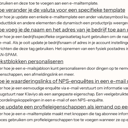
bruiken en deze toe te voegen aan een e-mailtemplate.
e verander je de valuta voor een specifieke template
er hoe je update een enkele e-mailtemplate een ander valutasymbool kunt 
oductblok en andere elementen die dynamisch een productprijs weerge
e voeg je de naam en het adres van je bedrijf toe aan
er hoe je een bedrijfsspecifieke organisatietag kunt gebruiken om de naa
 e-mail. Als je ooit update je bedrijfsnaam of adres in je account instelli
richten die deze tag gebruiken. Het opnemen van een fysiek postadres in 
N-SPAM.
kstblokken personaliseren
er hoe je een e-mailsjabloon kunt personaliseren door dingen op te ne
genschappen, een afmeldingslink en meer.
e je waarderingslinks of NPS-enquêtes in een e-mai
er hoe je een eenvoudige enquête via e-mail verstuurt om informatie va
rugstuurt naar Klaviyo als een aangepaste eigenschap. Een veelgebruikt
oordelingskoppelingen in een e-mail of een NPS-enquête.
e update een profieleigenschappen als iemand op een 
er hoe je een e-mailtemplate maakt met knoppen die tag abonnee informat
oces gebruiken om profieleigenschappen toe te voegen wanneer ze op ee