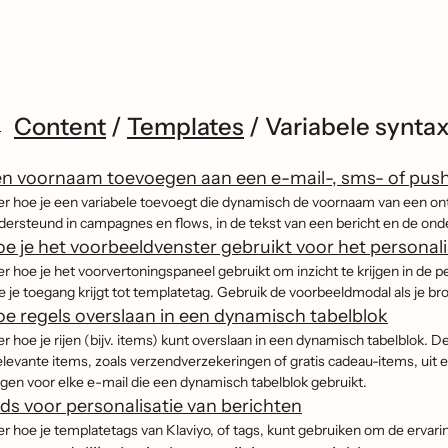
Content
/
Templates
/
Variabele syntax
n voornaam toevoegen aan een e-mail-, sms- of pus
er hoe je een variabele toevoegt die dynamisch de voornaam van een ont
dersteund in campagnes en flows, in de tekst van een bericht en de ond
e je het voorbeeldvenster gebruikt voor het personal
er hoe je het voorvertoningspaneel gebruikt om inzicht te krijgen in de p
e je toegang krijgt tot templatetag. Gebruik de voorbeeldmodal als je br
e regels overslaan in een dynamisch tabelblok
er hoe je rijen (bijv. items) kunt overslaan in een dynamisch tabelblok
relevante items, zoals verzendverzekeringen of gratis cadeau-items, uit
lgen voor elke e-mail die een dynamisch tabelblok gebruikt.
ds voor personalisatie van berichten
er hoe je templatetags van Klaviyo, of tags, kunt gebruiken om de ervarin