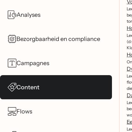
Vo
Le
Analyses
be
to
Ho
Le
Bezorgbaarheid en compliance
(d.
Kla
Ho
On
Campagnes
D
Le
fl
Content
di
Da
Le
be
Flows
wo
Ee
Le