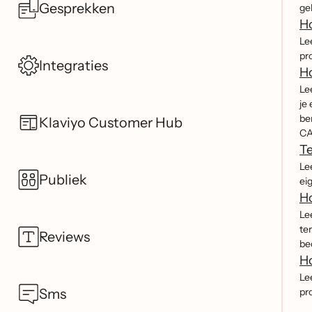
Gesprekken
ge
Ho
Le
pr
Integraties
Ho
Le
je
be
Klaviyo Customer Hub
CA
Te
Le
Publiek
ei
Ho
Le
te
Reviews
be
Ho
Le
Sms
pr