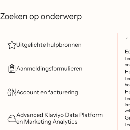
Zoeken op onderwerp
Uitgelichte hulpbronnen
Ee
Le
on
Aanmeldingsformulieren
Ho
Le
ho
Ho
Account en facturering
Le
ir
vo
Advanced Klaviyo Data Platform
Gi
en Marketing Analytics
Le