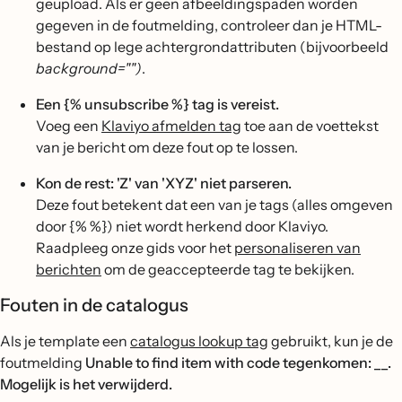
geüpload. Als er geen afbeeldingspaden worden
gegeven in de foutmelding, controleer dan je HTML-
bestand op lege achtergrondattributen (bijvoorbeeld
background="")
.
Een {% unsubscribe %} tag is vereist.
Voeg een
Klaviyo afmelden tag
toe aan de voettekst
van je bericht om deze fout op te lossen.
Kon de rest: 'Z' van 'XYZ' niet parseren.
Deze fout betekent dat een van je tags (alles omgeven
door {% %}) niet wordt herkend door Klaviyo.
Raadpleeg onze gids voor het
personaliseren van
berichten
om de geaccepteerde tag te bekijken.
Fouten in de catalogus
Als je template een
catalogus lookup tag
gebruikt, kun je de
foutmelding
Unable to find item with code tegenkomen: __.
Mogelijk is het verwijderd.