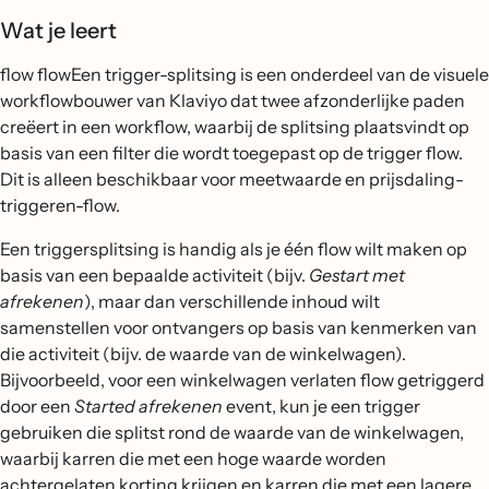
Wat je leert
flow flowEen trigger-splitsing is een onderdeel van de visuele
workflowbouwer van Klaviyo dat twee afzonderlijke paden
creëert in een workflow, waarbij de splitsing plaatsvindt op
basis van een filter die wordt toegepast op de trigger flow.
Dit is alleen beschikbaar voor meetwaarde en prijsdaling-
triggeren-flow.
Een triggersplitsing is handig als je één flow wilt maken op
basis van een bepaalde activiteit (bijv.
Gestart met
afrekenen
), maar dan verschillende inhoud wilt
samenstellen voor ontvangers op basis van kenmerken van
die activiteit (bijv. de waarde van de winkelwagen).
Bijvoorbeeld, voor een winkelwagen verlaten flow getriggerd
door een
Started afrekenen
event, kun je een trigger
gebruiken die splitst rond de waarde van de winkelwagen,
waarbij karren die met een hoge waarde worden
achtergelaten korting krijgen en karren die met een lagere