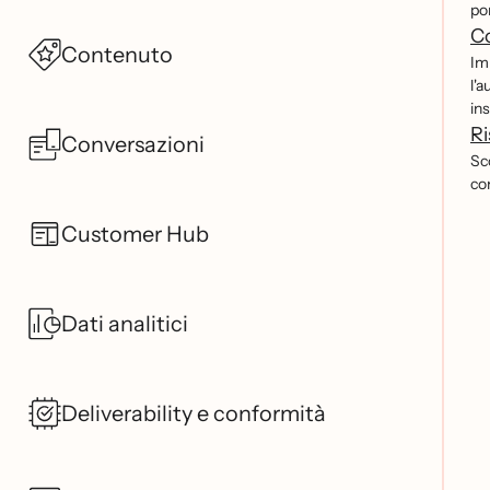
por
Co
Contenuto
Imp
l'a
in
Ri
Conversazioni
Sco
com
Customer Hub
Dati analitici
Deliverability e conformità