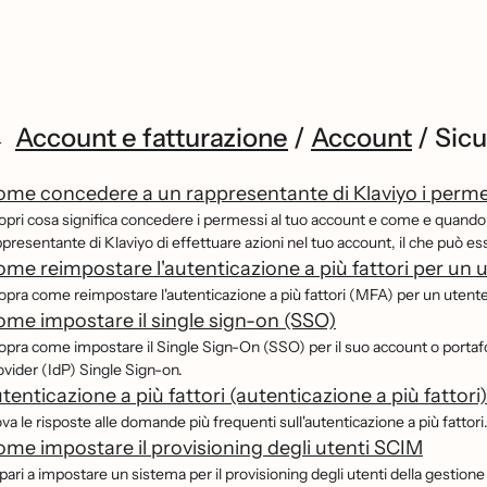
Account e fatturazione
/
Account
/
Sicu
me concedere a un rappresentante di Klaviyo i permes
opri cosa significa concedere i permessi al tuo account e come e quando
ppresentante di Klaviyo di effettuare azioni nel tuo account, il che può e
me reimpostare l'autenticazione a più fattori per un 
opra come reimpostare l'autenticazione a più fattori (MFA) per un utente
me impostare il single sign-on (SSO)
opra come impostare il Single Sign-On (SSO) per il suo account o portafogl
ovider (IdP) Single Sign-on.
tenticazione a più fattori (autenticazione a più fattor
va le risposte alle domande più frequenti sull'autenticazione a più fattori
me impostare il provisioning degli utenti SCIM
pari a impostare un sistema per il provisioning degli utenti della gestione