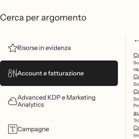
Cerca per argomento
Risorse in evidenza
Co
Sc
ra
Account e fatturazione
Co
Sc
Co
Advanced KDP e Marketing
Sc
Analytics
Pr
au
Tro
Co
Campagne
Im