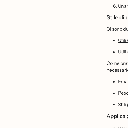
Una v
Stile di
Ci sono du
Util
Util
Come prat
necessario
Email
Peso 
Stil
Applica g