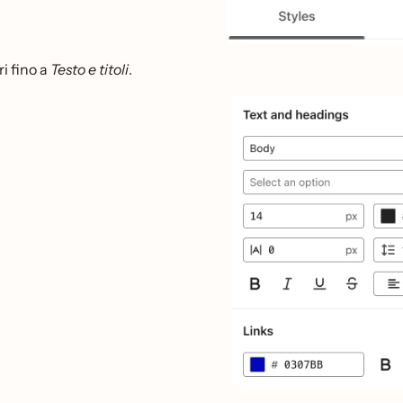
i fino a
Testo e titoli
.