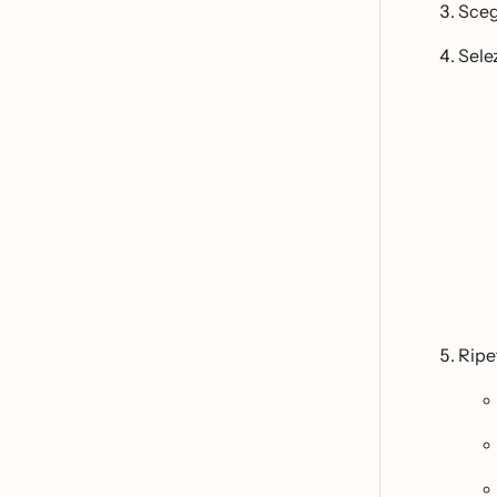
Scegl
Selez
Ripet