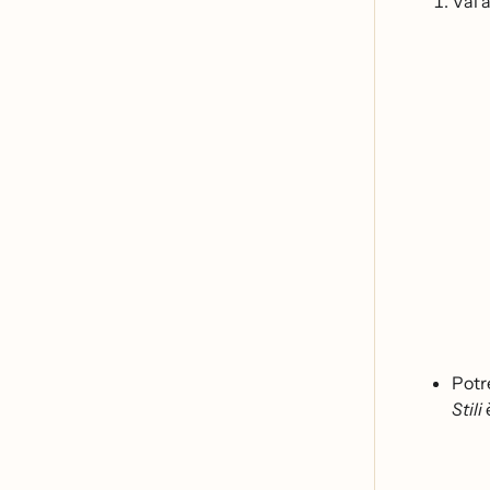
Vai 
Potr
Stili