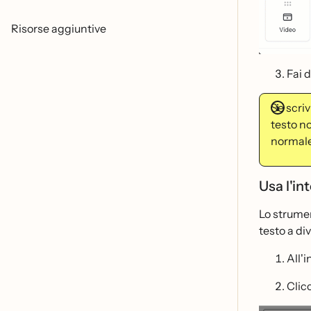
Risorse aggiuntive
Fai d
Se scriv
testo n
normale.
Usa l'in
Lo strument
testo a di
All'
Clic