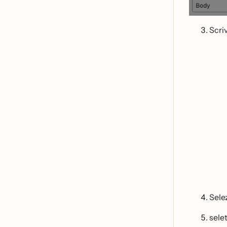
Scriv
Sele
selet