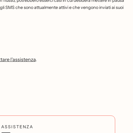
 flusso, potrebbero esserci casi in cui desidera mettere in pausa
 o gli SMS che sono attualmente attivi e che vengono inviati ai suoi
are l'assistenza
.
ASSISTENZA