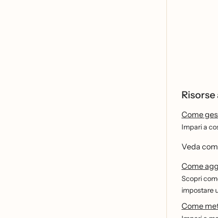
Risorse
Come gesti
Impari a co
Veda come
Come aggi
Scopri come
impostare un
Come mett