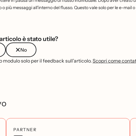
ttere in pausa un messaggio di flusso individuale. Dopo aver creato un
no o più messaggi all'interno del flusso. Questo vale solo per le e-mail
rticolo è stato utile?
No
 modulo solo per il feedback sull'articolo.
Scopri come contatt
yo
PARTNER