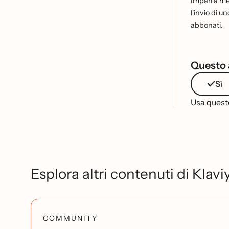
Impari a me
l'invio di u
abbonati.
Questo a
Sì
Usa questo
Esplora altri contenuti di Klavi
COMMUNITY