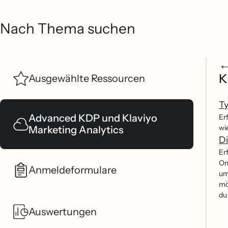
Nach Thema suchen
K
Ausgewählte Ressourcen
Ty
Advanced KDP und Klaviyo
Er
wi
Marketing Analytics
Di
Er
Om
Anmeldeformulare
um
mo
du
Auswertungen