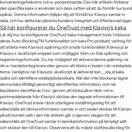
konverteringsfrekvens och e-postprestanda. Den här artikeln förklarar
den specifika kaka vi använder och dess syften så att du förstår hur kund
spåras. Denna information hjälper dig att förstå hur Klaviyo samlar in
data, och hur detta kan påverka kundens integritet och Efterlevnad lagar.
Så här konfigurerar du OneTrust med Klaviyo's kaka
Lär dig hur du konfigurerar OneTrust kaka management tools (inklusive
deras Auto-BlockingTM funktionalitet och kaka Pro produkt) verktyg för
att arbeta med Klaviyo's spårning och onsite funktionalitet.Klaviyo.js är
Klaviyo:s JavaScript-snippet som möjliggör Aktiv on Site spårning och
registreringsformulär. Du har möjlighet att aktivera denna spårning via
din e-handelsintegrerare eller genom att klistra in koden i din webbplats
tema. Vanligtvis när Klaviyo's JavaScript är aktiverat kan __kla_id kaka
spåra och identifiera webbplatsbesökare. När den inte blockeras lagrar
denna kaka tillfälligt personligt identifierbar information, och när
besökaren identifieras (t.ex. genom att klicka på en länk i ett e-
postmeddelande från Klaviyo) skickas den lagrade informationen till
Klaviyo. OneTrust kräver dock ytterligare inställningssteg för att
säkerställa att denna information samlas in och sedan skickas till Klaviyo
på ett korrekt sätt.I den här artikeln går vi igenom stegen för att
säkerställa att OneTrust samlar in besökarinformation på lämpligt sätt
och skickar den till Klaviyo. Observera att du måste slutföra alla steg för