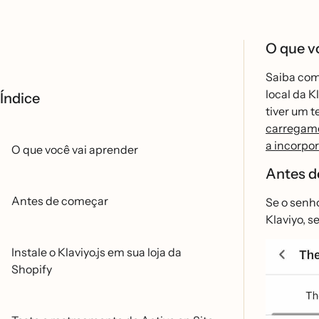
O que v
Saiba com
local da K
Índice
tiver um 
carregam
a incorpor
O que você vai aprender
Antes d
Antes de começar
Se o senho
Klaviyo, s
Instale o Klaviyo.js em sua loja da
Shopify