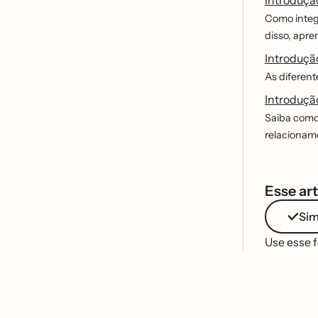
Como integr
disso, apre
Introdução
As diferent
Introdução
Saiba como 
relacionam
Esse art
Si
Use esse 