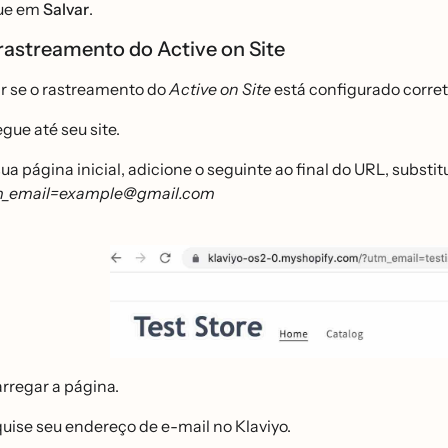
ue em
Salvar
.
 rastreamento do Active on Site
ar se o rastreamento do
Active on Site
está configurado corre
gue até seu site.
ua página inicial, adicione o seguinte ao final do URL, substi
m_email=example@gmail.com
rregar a página.
uise seu endereço de e-mail no Klaviyo.