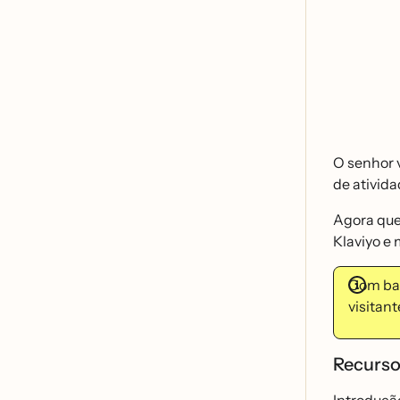
O senhor v
de ativida
Agora que 
Klaviyo e 
Com bas
visitan
Recurso
Introduçã