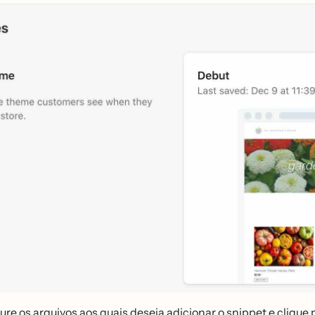
ure os arquivos aos quais deseja adicionar o snippet e clique 