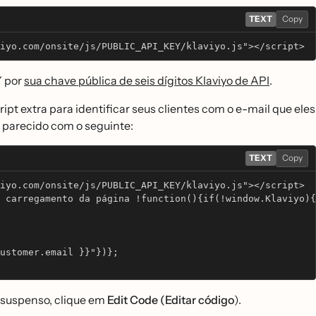
TEXT
Copy
iyo.com/onsite/js/PUBLIC_API_KEY/klaviyo.js"></script>
Y por
sua chave pública de seis dígitos Klaviyo de API
.
ript extra para identificar seus clientes com o e-mail que eles
́ parecido com o seguinte:
TEXT
Copy
iyo.com/onsite/js/PUBLIC_API_KEY/klaviyo.js"></script>
 carregamento da página !function(){if(!window.Klaviyo)
ustomer.email }}"})};
 suspenso, clique em
Edit Code (Editar código
).