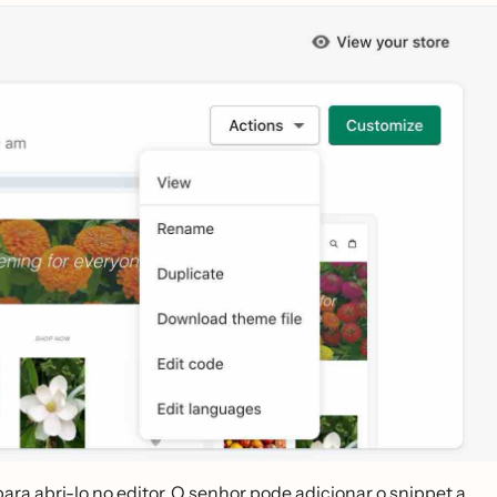
para abri-lo no editor. O senhor pode adicionar o snippet a