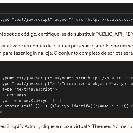
type="text/javascript" async="" src="https://static.klav
nippet de código, certifique-se de substituir PUBLIC_API_KE
iver ativado
as contas de clientes
para sua loja, adicione um sc
 para fazer login na loja. O conjunto completo de scripts sera
type="text/javascript" async="" src="https://static.klav
type="text/javascript"> //Inicialize o objeto Klaviyo no
 type="text/javascript"> 
te accounts
iyo = window.Klaviyo || [];
customer.email }}" ) {Klaviyo.identify({"$email" : "{{ c
>
eu Shopify Admin, clique em
Loja virtual
>
Themes
. No menu