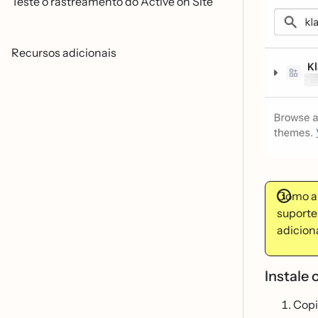
Teste o rastreamento do Active on Site
Recursos adicionais
Como a 
suporte 
adiciona
Instale 
Copi