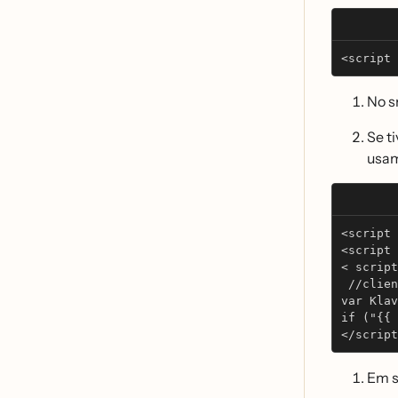
<script 
No s
Se t
usam
<script 
<script 
< script
 //clien
var Klav
if ("{{ 
</script
Em s