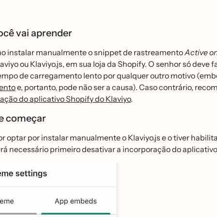
ocê vai aprender
o instalar manualmente o snippet de rastreamento
Active on
laviyo ou Klaviyo.js, em sua loja da Shopify. O senhor só deve f
tempo de carregamento lento por qualquer outro motivo (em
ento
e, portanto, pode não ser a causa). Caso contrário, rec
ação do aplicativo Shopify do Klaviyo
.
e começar
r optar por instalar manualmente o Klaviyo.js e o tiver habili
erá necessário primeiro desativar a incorporação do aplicati