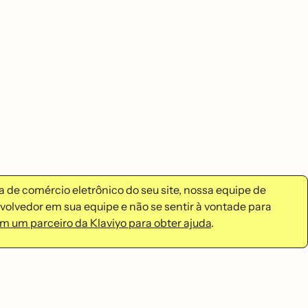
de comércio eletrônico do seu site, nossa equipe de
nvolvedor em sua equipe e não se sentir à vontade para
m um parceiro da Klaviyo para obter ajuda
.