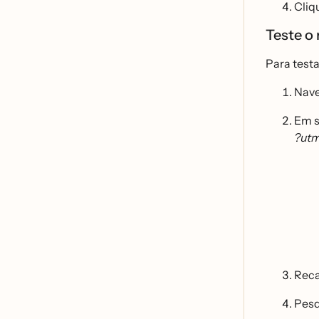
Cliq
Teste o
Para test
Nave
Em s
?ut
Reca
Pesq