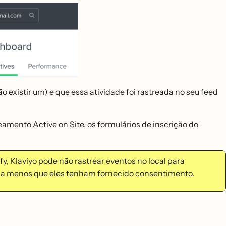
ão existir um) e que essa atividade foi rastreada no seu feed
eamento Active on Site, os formulários de inscrição do
, Klaviyo pode não rastrear eventos no local para
̧a, a menos que eles tenham fornecido consentimento.