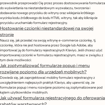
przewodnik przeprowadzi Cię przez proces dostosowywania formularza
do wyświetlania na niestandardowym wyzwalaczu, tworzenia i
dodawania nowego przycisku do witryny oraz wklejania krótkiego
wycinka kodu źródłowego do kodu HTML witryny, tak aby kliknięcie
przycisku uruchamiało formularz rejestracyjny.
Hostowanie czcionki niestandardowej na swojej
stronie
Naucz się, jak przesłać na swoją witrynę e-commerce czcionkę, tj.
czcionkę, która nie jest hostowana przez Google lub Adobe, aby
importować ją do formularzy rejestracyjnych Klaviyo. Jeśli chcesz użyć
importowanej czcionki w formularzu rejestracyjnym, masz w związku z
tym dwie możliwości:
Jak zoptymalizować formularze popup i menu
rozwijane poziomo dla urządzeń mobilnych?
Dowiedz się, jak zaprojektować mobilny formularz rejestracyjny z
uwzględnieniem najlepszych praktyk Klaviyo, aby upewnić się, że
formularze popup i menu rozwijane poziomo są zoptymalizowane pod
kątem użytkowników mobilnych.
Jak używać formularza rejestracyjnego do oferowania
rabatów warstwowych?