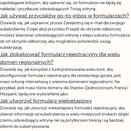
zapobieganie kolizjom, aby upewnić się, że formularze nie będą się
nakładać i przytłaczać odwiedzających Twoją witrynę.
Jak używać przycisków go-to-inbox w formularzach?
Dowiedz się, jak usprawnić proces Zarejestruj się e-mail dla swojego
subskrybenta. Dzięki akcji przycisku Przejdź do skrzynki odbiorczej
możesz skierować odwiedzających witrynę z etapu sukcesu formularza
do ich skrzynki odbiorczej, aby mogli łatwo potwierdzić swoją
subskrypcję.
Jak zlokalizować formularz rejestracyjny dla wielu
domen regionalnych?
Dowiedz się, jak korzystać z funkcji klonowania wielu kont, aby
skonfigurować formularz rejestracyjny dla określonego języka, jeśli
masz witrynę internetową z wieloma domenami regionalnymi. Na
przykład, jeśli masz różne domeny dla Stanów Zjednoczonych, Francji i
Hiszpanii, będą one wyświetlane jako:
Jak utworzyć formularz wieloetapowy
Dowiedz się, jak utworzyć wieloetapowy formularz rejestracyjny, aby
zbierać informacje od subskrybenta w wielu mniejszych krokach, dzięki
czemu odwiedzający witrynę nie są przytłoczeni treścią i są bardziej
skłonni do subskrybowania.