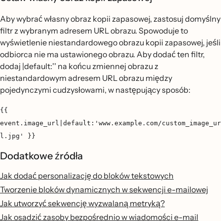
Aby wybrać własny obraz kopii zapasowej, zastosuj domyślny
filtr z wybranym adresem URL obrazu. Spowoduje to
wyświetlenie niestandardowego obrazu kopii zapasowej, jeśli
odbiorca nie ma ustawionego obrazu. Aby dodać ten filtr,
dodaj |default:'' na końcu zmiennej obrazu z
niestandardowym adresem URL obrazu między
pojedynczymi cudzysłowami, w następujący sposób:
{{
event.image_url|default:'www.example.com/custom_image_ur
l.jpg' }}
Dodatkowe źródła
Jak dodać personalizację do bloków tekstowych
Tworzenie bloków dynamicznych w sekwencji e-mailowej
Jak utworzyć sekwencję wyzwalaną metryką?
Jak osadzić zasoby bezpośrednio w wiadomości e-mail