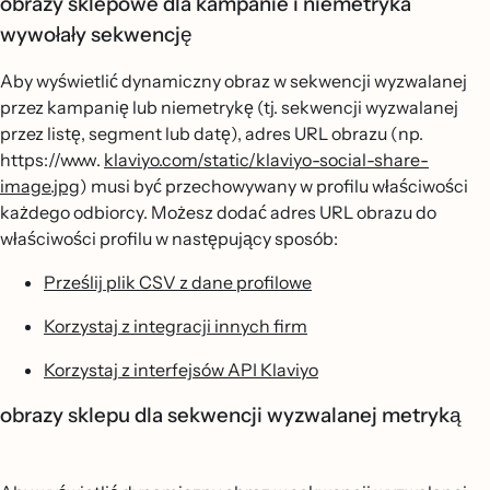
obrazy sklepowe dla kampanie i niemetryka
wywołały sekwencję
Aby wyświetlić dynamiczny obraz w sekwencji wyzwalanej
przez kampanię lub niemetrykę (tj. sekwencji wyzwalanej
przez listę, segment lub datę), adres URL obrazu (np.
https://www.
klaviyo.com/static/klaviyo-social-share-
image.jpg
) musi być przechowywany w profilu właściwości
każdego odbiorcy. Możesz dodać adres URL obrazu do
właściwości profilu w następujący sposób:
Prześlij plik CSV z dane profilowe
Korzystaj z integracji innych firm
Korzystaj z interfejsów API Klaviyo
obrazy sklepu dla sekwencji wyzwalanej metryką