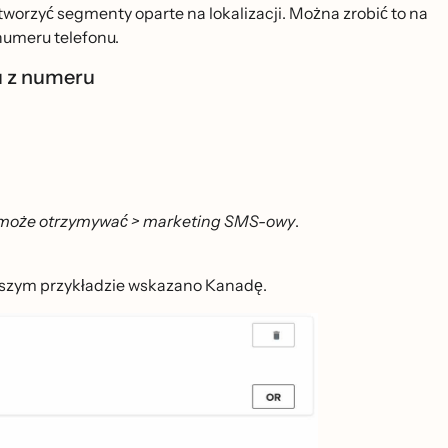
worzyć segmenty oparte na lokalizacji. Można zrobić to na
 numeru telefonu.
u z numeru
 może otrzymywać > marketing SMS-owy
.
̇szym przykładzie wskazano Kanadę.