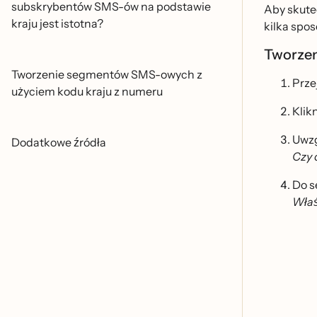
subskrybentów SMS-ów na podstawie
Aby skutec
kraju jest istotna?
kilka spos
Tworzen
Tworzenie segmentów SMS-owych z
Prze
użyciem kodu kraju z numeru
Klikn
Uwzg
Dodatkowe źródła
Czy 
Do s
Włas