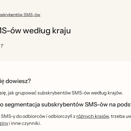
ubskrybentów SMS-ów
S-ów według kraju
ST
ię dowiesz?
ię, jak grupować subskrybentów SMS-ów według krajów.
o segmentacja subskrybentów SMS-ów na podsta
 SMS-y do odbiorców i odbiorczyń z
różnych krajów
, trzeba uw
ziny
i inne czynniki.