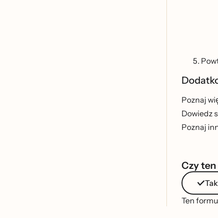
Powt
Dodatko
Poznaj wie
Dowiedz si
Poznaj in
Czy ten
Tak
Ten formul