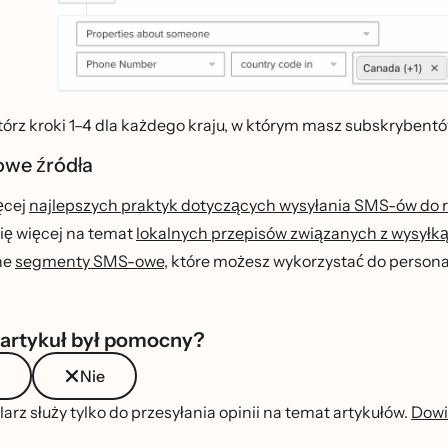
órz kroki 1–4 dla każdego kraju, w którym masz subskrybento
we źródła
̨cej
najlepszych praktyk dotyczących wysyłania SMS-ów do ro
ę więcej na temat
lokalnych przepisów związanych z wysyłk
ne
segmenty SMS-owe
, które możesz wykorzystać do person
 artykuł był pomocny?
Nie
arz służy tylko do przesyłania opinii na temat artykułów.
Dowi