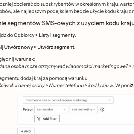
zniej docierać do subskrybentów w określonym kraju, warto t
obów, ale najlepszym podejściem będzie użycie kodu kraju z
ie segmentów SMS-owych z użyciem kodu kraj
jdź do
Odbiorcy > Listy i segmenty
.
ij
Utwórz nowy > Utwórz segment
.
lędnij warunek:
dana osoba może otrzymywać wiadomości marketingowe? >
egmentu dodaj kraj za pomocą warunku:
́ciwości danej osoby > Numer telefonu > kod kraju w
. W poniz