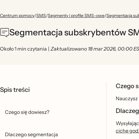
Centrum pomocy
/
SMS
/
Segmenty i profile SMS-owe
/
Segmentacja s
Segmentacja subskrybentów SM
Około 1 min czytania
|
Zaktualizowano 18 mar 2026, 00:00 E
Czego s
Spis treści
Nauczysz s
Dlaczeg
Czego się dowiesz?
Wysyłając
ciche god
Dlaczego segmentacja