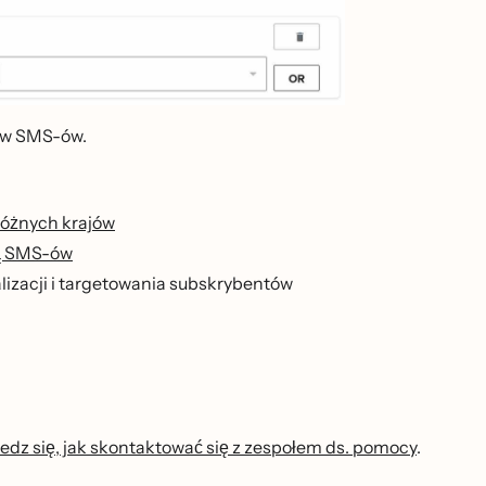
́w SMS-ów.
́żnych krajów
ą SMS-ów
alizacji i targetowania subskrybentów
edz się, jak skontaktować się z zespołem ds. pomocy
.