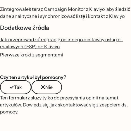
Zintegrowałeś teraz Campaign Monitor z Klaviyo, aby śledzić
dane analityczne i synchronizować listę i kontakt z Klaviyo.
Dodatkowe źródła
Jak przeprowadzić migrację od innego dostawcy usług e-
mailowych (ESP) do Klaviyo
Pierwsze kroki z segmentami
Czy ten artykuł był pomocny?
Tak
Nie
Ten formularz służy tylko do przesyłania opinii na temat
artykułów.
Dowiedz się, jak skontaktować się z zespołem ds.
pomocy
.