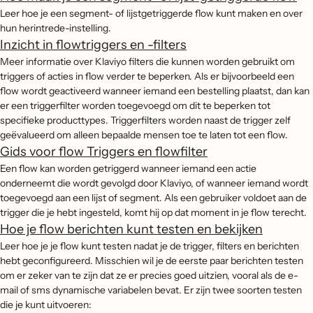
Leer hoe je een segment- of lijstgetriggerde flow kunt maken en over
hun herintrede-instelling.
Inzicht in flowtriggers en -filters
Meer informatie over Klaviyo filters die kunnen worden gebruikt om
triggers of acties in flow verder te beperken. Als er bijvoorbeeld een
flow wordt geactiveerd wanneer iemand een bestelling plaatst, dan kan
er een triggerfilter worden toegevoegd om dit te beperken tot
specifieke producttypes. Triggerfilters worden naast de trigger zelf
geëvalueerd om alleen bepaalde mensen toe te laten tot een flow.
Gids voor flow Triggers en flowfilter
Een flow kan worden getriggerd wanneer iemand een actie
onderneemt die wordt gevolgd door Klaviyo, of wanneer iemand wordt
toegevoegd aan een lijst of segment. Als een gebruiker voldoet aan de
trigger die je hebt ingesteld, komt hij op dat moment in je flow terecht.
Hoe je flow berichten kunt testen en bekijken
Leer hoe je je flow kunt testen nadat je de trigger, filters en berichten
hebt geconfigureerd. Misschien wil je de eerste paar berichten testen
om er zeker van te zijn dat ze er precies goed uitzien, vooral als de e-
mail of sms dynamische variabelen bevat. Er zijn twee soorten testen
die je kunt uitvoeren: