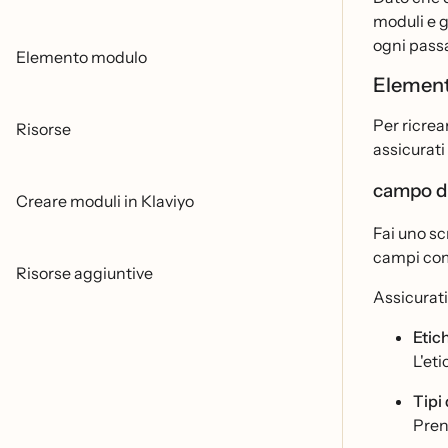
moduli e g
ogni pass
Elemento modulo
Elemen
Per ricrea
Risorse
assicurati
campo d
Creare moduli in Klaviyo
Fai uno sc
campi come
Risorse aggiuntive
Assicurati
Etic
L'eti
Tipi
Pren