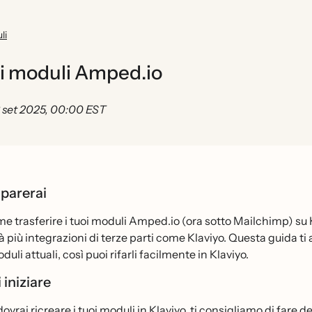
li
ei moduli Amped.io
 set 2025, 00:00 EST
parerai
e trasferire i tuoi moduli Amped.io (ora sotto Mailchimp) su 
̀ più integrazioni di terze parti come Klaviyo. Questa guida ti a
duli attuali, così puoi rifarli facilmente in Klaviyo.
 iniziare
ovrai ricreare i tuoi moduli in Klaviyo, ti consigliamo di fare