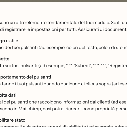
 sono un altro elemento fondamentale del tuo modulo. Se il tuo 
 di registrare le impostazioni per tutti. Assicurati di document
gn e stile
ori dei tuoi pulsanti (ad esempio, colori del testo, colori di sfon
hette
sto sui tuoi pulsanti (ad esempio, " "", "Submit", "" ", " "", "Registrati"
ortamento dei pulsanti
 fanno i tuoi pulsanti quando qualcuno ci clicca sopra (ad esem
olta dati
i dei pulsanti che raccolgono informazioni dai clienti (ad esemp
iscono in Mailchimp, così potrai ricrearli come proprietà pers
ilitare stato
 appare il pulsante quando è disabilitato (ad esempio, prima 