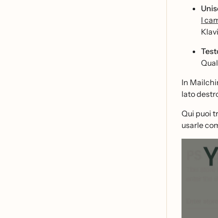
Unis
I ca
Klavi
Test
Qual
In Mailchi
lato destr
Qui puoi t
usarle com