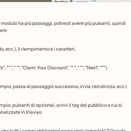
modulo ha più passaggi, potresti avere più pulsanti, quindi
are:
do, ecc.), il riempimento e i caratteri.
, "" ", " "", "Claim Your Discount", "" ", " "", "Next", """).
pio, passa al passaggio successivo, invia, reindirizza, ecc.)
io, pulsanti di opzione), scrivi il tag del pubblico a cui si
onalizzate in Klaviyo.
che tutti i campi obbligatori siano stati compilati)? Questo