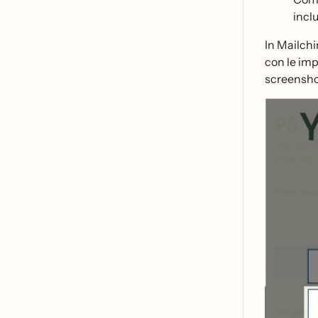
incl
In Mailchi
con le imp
screenshot