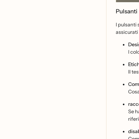
Pulsanti
I pulsanti
assicurati
Desi
I col
Etic
Il te
Comp
Cosa
racc
Se ha
rifer
disab
Come