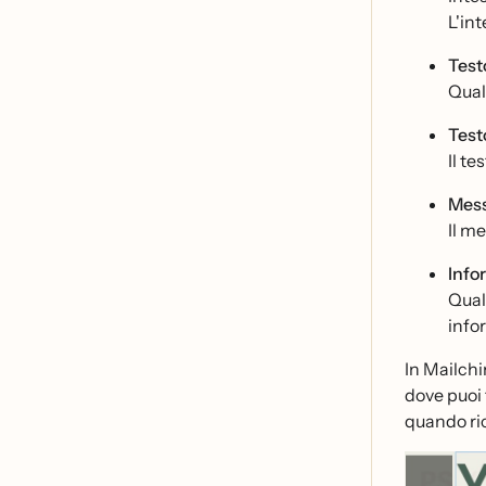
L'int
Test
Quals
Test
Il te
Mess
Il m
Info
Qual
info
In Mailchi
dove puoi 
quando ric