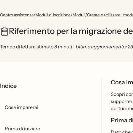
Centro assistenza
/
Moduli di iscrizione
/
Moduli
/
Creare e utilizzare i modu
Riferimento per la migrazione d
Tempo di lettura stimato 8 minuti
|
Ultimo aggiornamento: 23
Cosa im
Indice
Scopri com
supportera
Cosa imparerai
dei tuoi mo
Prima di
Prima di iniziare
Dato che d