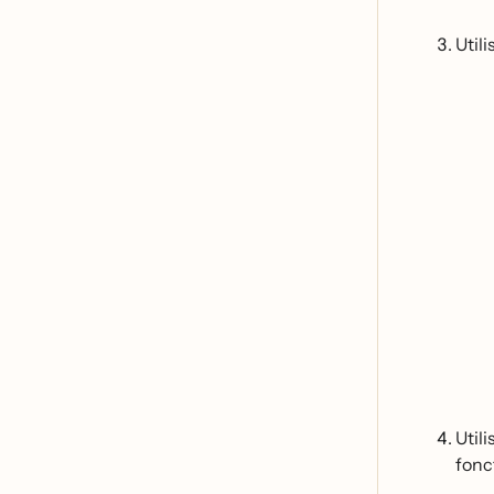
Util
Util
fonc