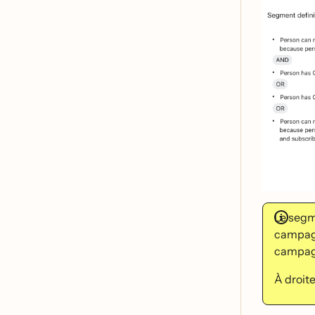
Le segme
campagne
campagne
À droit