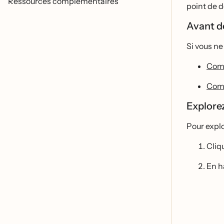
Ressources complémentaires
point de d
Avant 
Si vous ne
Comm
Comm
Explorez
Pour explo
Cliq
En h