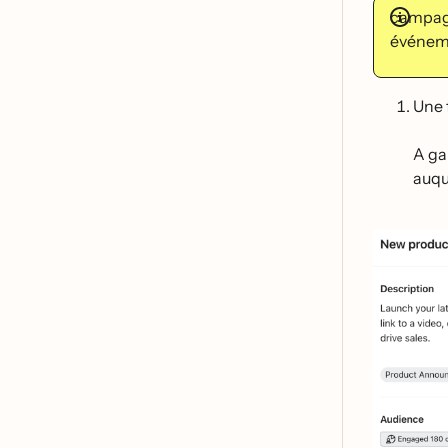
campagn
événe
Une 
A ga
auqu