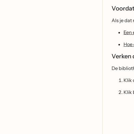
Voordat 
Als je da
Een 
Hoe 
Verken 
De biblio
Klik
Klik