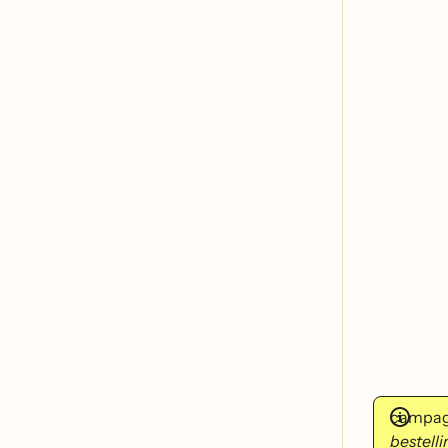
campagn
bestell