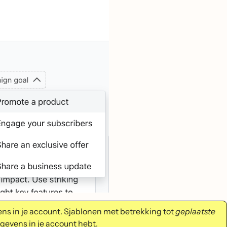
s in je account. Sjablonen met betrekking tot
geplaatste
gevens in je account hebt.