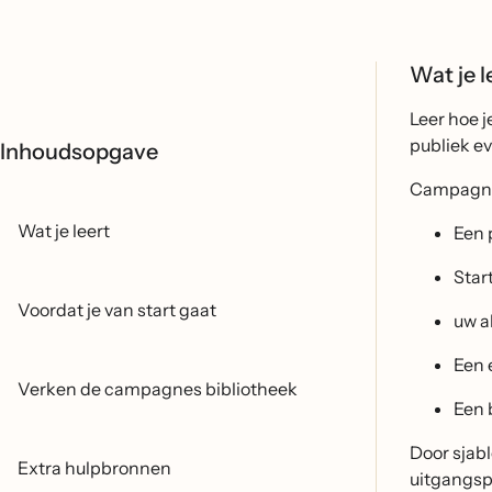
Wat je l
Leer hoe 
publiek e
Inhoudsopgave
Campagned
Wat je leert
Een 
Star
Voordat je van start gaat
uw a
Een 
Verken de campagnes bibliotheek
Een 
Door sjabl
Extra hulpbronnen
uitgangsp