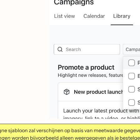
e sjabloon zal verschijnen op basis van meetwaarde gegeven
ingen
worden bijvoorbeeld alleen weergegeven als je bestelge