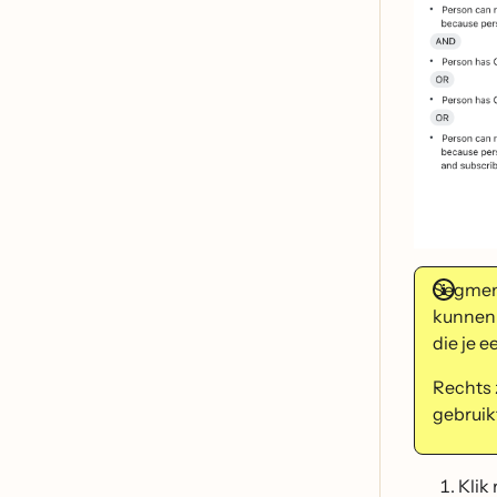
Segment
kunnen 
die je 
Rechts 
gebruik
Klik