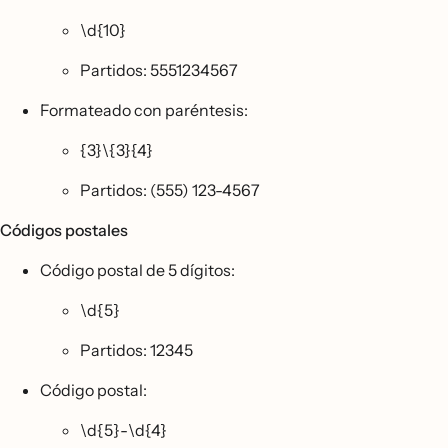
\d{10}
Partidos: 5551234567
Formateado con paréntesis:
{3}\{3}{4}
Partidos: (555) 123-4567
Códigos postales
Código postal de 5 dígitos:
\d{5}
Partidos: 12345
Código postal:
\d{5}-\d{4}