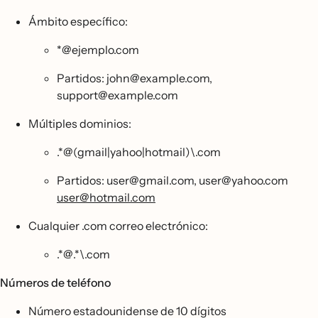
Ámbito específico:
*@ejemplo.com
Partidos: john@example.com,
support@example.com
Múltiples dominios:
.*@(gmail|yahoo|hotmail)\.com
Partidos: user@gmail.com, user@yahoo.com
user@hotmail.com
Cualquier .com correo electrónico:
.*@.*\.com
Números de teléfono
Número estadounidense de 10 dígitos