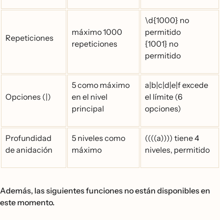
\d{1000} no
máximo 1000
permitido
Repeticiones
repeticiones
{1001} no
permitido
5 como máximo
a|b|c|d|e|f excede
Opciones (|)
en el nivel
el límite (6
principal
opciones)
Profundidad
5 niveles como
((((a)))) tiene 4
de anidación
máximo
niveles, permitido
Además, las siguientes funciones no están disponibles en
este momento.