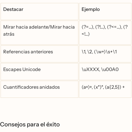
Destacar
Ejemplo
Mirar hacia adelante/Mirar hacia
(?=...), (?!...), (?<=...), (?
atrás
<!...)
Referencias anteriores
\1, \2, (\w+)\s+\1
Escapes Unicode
\uXXXX, \u00A0
Cuantificadores anidados
(a+)+, (x*)*, (a{2,5}) +
Consejos para el éxito