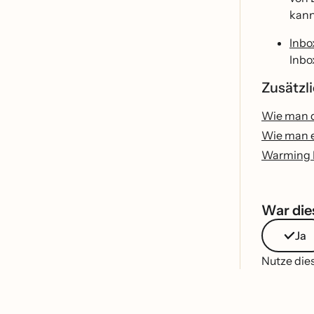
kann
Inbo
Inbo
Zusätz
Wie man d
Wie man e
Warming D
War dies
Ja
Nutze dies