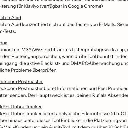
iterung für Klaviyo
(verfügbar in Google Chrome)
il on Acid
il on Acid konzentriert sich auf das Testen von E-Mails. Si
-Tests.
box
box ist ein M3AAWG-zertifiziertes Listenprüfungswerkzeug, das 
s den Posteingang erreichen, wenn du ihr Tool benutzt, indem 
eingang, die aktive Blacklist- und DMARC-Überwachung und 
liche Probleme überprüfen.
ook.com Postmaster
ook.com Postmaster bietet Informationen und Best Practices 
tzer senden. Der Hauptzweck ist es, deinen Ruf als Absender
kPost Inbox Tracker
kPost Inbox Tracker liefert analytische Erkenntnisse (d.h. O
̈ber hinaus bietet dieses Tool Einblicke in die Platzierung
E-Mail-Kunden und ein Audit-Tool, mit dem du über 30 Schlü