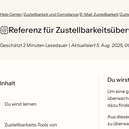
Help Center
/
Zustellbarkeit und Compliance
/
E-Mail-Zustellbarkeit
/
Zust
Referenz für Zustellbarkeitsübe
Geschätzt 2 Minuten Lesedauer
|
Aktualisiert 5. Aug. 2025, 
Du wirs
Inhalt
Um eine gu
überwach
Du wirst lernen
dazu finde
Aus diesem
zu überw
Zustellbarkeits-Tools von