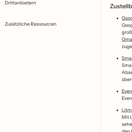
Drittanbietern
Zustellb
Goog
Zusätzliche Ressourcen
Goog
groß
Gma
zuge
Smar
Smar
Abse
übe
Ever
Ever
Litm
Mit 
sehe
den 