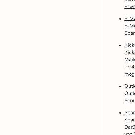
Erwe
E-Ma
E-Ma
Spam
Kick
Kick
Mail
Post
mög
Outl
Outl
Benu
Spar
Spar
Daru
von 