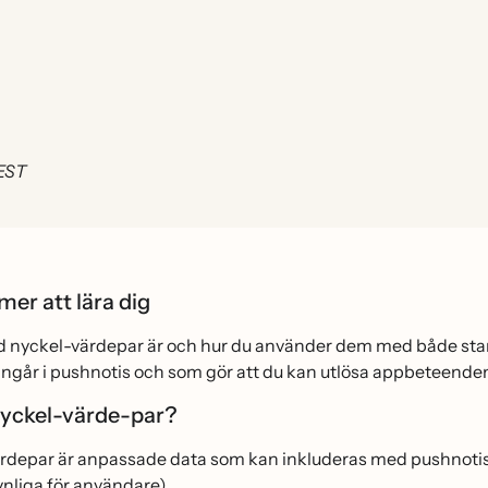
 EST
er att lära dig
ad nyckel-värdepar är och hur du använder dem med både st
ingår i pushnotis och som gör att du kan utlösa appbeteen
nyckel-värde-par?
rdepar är anpassade data som kan inkluderas med pushnotis, 
nliga för användare).