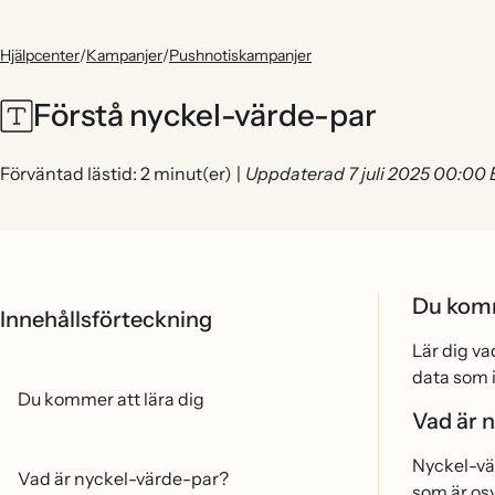
Hjälpcenter
/
Kampanjer
/
Pushnotiskampanjer
Förstå nyckel-värde-par
Förväntad lästid: 2 minut(er)
|
Uppdaterad 7 juli 2025 00:00
Du komm
Innehållsförteckning
Lär dig v
data som 
Du kommer att lära dig
Vad är 
Nyckel-vä
Vad är nyckel-värde-par?
som är osy