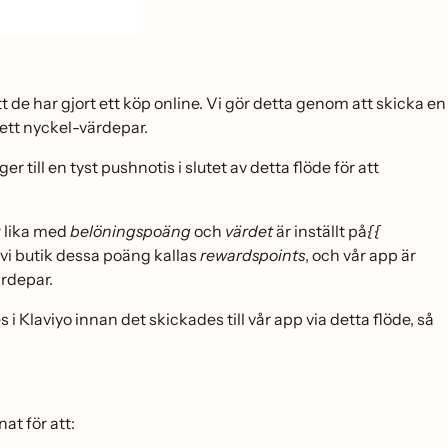
 de har gjort ett köp online. Vi gör detta genom att skicka en
ett nyckel-värdepar.
r till en tyst pushnotis i slutet av detta flöde för att
r lika med
belöningspoäng
och
värdet
är inställt på
{{
vi butik dessa poäng kallas
rewardspoints
, och vår app är
̈rdepar.
 Klaviyo innan det skickades till vår app via detta flöde, så
t för att: