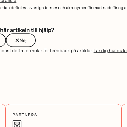
ordlista
 nedan definieras vanliga termer och akronymer för marknadsföring a
här artikeln till hjälp?
Nej
ast detta formulär för feedback på artiklar.
Lär dig hur du 
PARTNERS