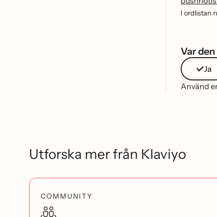
pushnotis 
I ordlistan
Var den 
Ja
Använd end
Utforska mer från Klaviyo
COMMUNITY