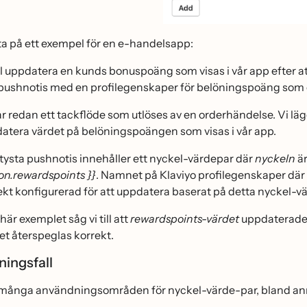
itta på ett exempel för en e-handelsapp:
ll uppdatera en kunds bonuspoäng som visas i vår app efter att
 pushnotis med en profilegenskaper för belöningspoäng som 
ar redan ett
tackflöde som utlöses av en orderhändelse. Vi lägge
atera värdet på belöningspoängen som visas i vår app.
tysta pushnotis innehåller ett nyckel-värdepar där
nyckeln
ä
on.rewardspoints }}
. Namnet på Klaviyo profilegenskaper där 
ekt konfigurerad för att uppdatera baserat på detta nyckel-va
 här exemplet såg vi till att
rewardspoints-värdet
uppdaterades i
et återspeglas korrekt.
ningsfall
många användningsområden för nyckel-värde-par, bland anna