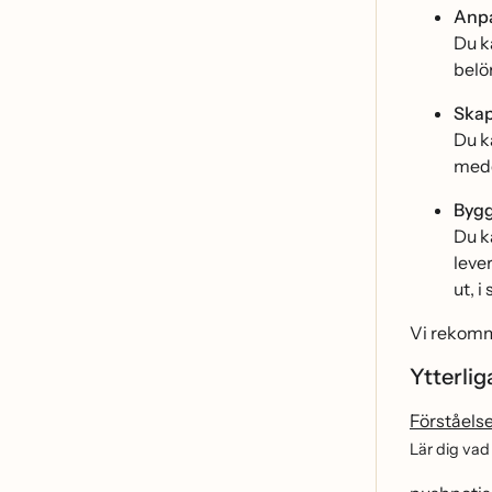
Anpa
Du k
belo
Skap
Du k
medd
Bygg
Du k
lever
ut, i
Vi rekomme
Ytterlig
Förståelse
Lär dig va