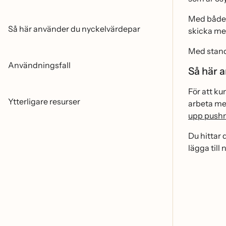
Med både 
Så här använder du nyckelvärdepar
skicka me
Med standa
Användningsfall
Så här
För att ku
Ytterligare resurser
arbeta med
upp pushn
Du hittar 
lägga till