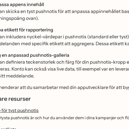
ssa appens innehåll
an skicka en tyst pushnotis för att anpassa appinnehållet b
̈ningspoäng ovan).
a etikett för rapportering
an inkludera nyckel-värdepar i pushnotis (standard eller tyst)
elanden med specifik etikett att aggregera. Dessa etikett k
 en anpassad pushnotis-galleria
an definiera teckenstorlek och färg för din pushnotis-kropp el
eras. Konto kan också visa live data, till exempel var en levera
 sitt meddelande.
nderar att du samarbetar med din apputvecklare för att bygg
are resurser
 för tyst pushnotis
d tysta pushnotis är och hur du använder dem i dina kampanjer och fl