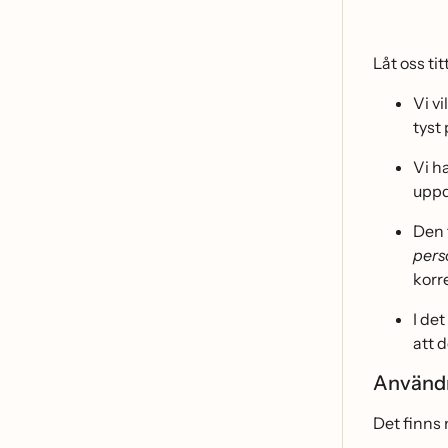
Låt oss t
Vi vi
tyst
Vi h
uppd
Den 
pers
korr
I det
att d
Använd
Det finns 