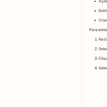
Açõ
Esti
Cria
Para edita
Na b
Sele
Cliq
Sele