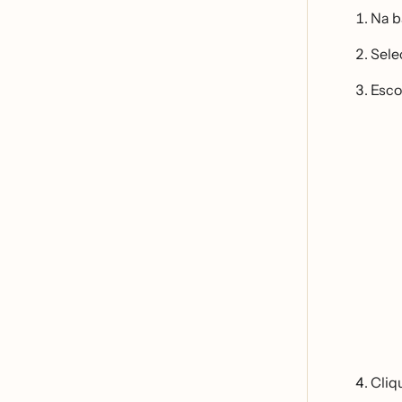
Na b
Sele
Esco
Cliq