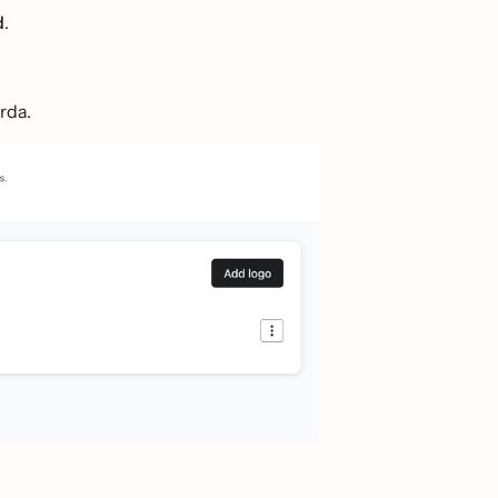
d
.
rda.