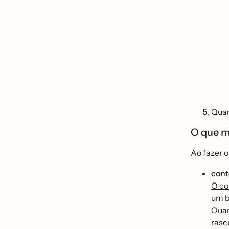
Quan
O que m
Ao fazer o
cont
O co
um b
Quan
rasc