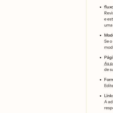
flux
Revi
e es
uma 
Mode
Se o
modo
Pág
As p
de s
Formu
Edit
Link
A ad
resp