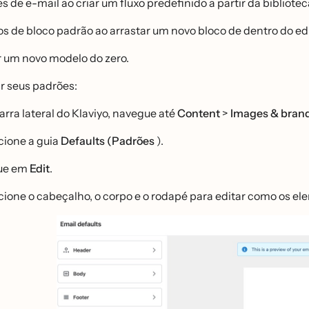
es de e-mail ao criar um fluxo predefinido a partir da bibliotec
los de bloco padrão ao arrastar um novo bloco de dentro do e
r um novo modelo do zero.
r seus padrões:
arra lateral do Klaviyo, navegue até
Content
>
Images & bran
cione a guia
Defaults (Padrões
).
ue em
Edit
.
cione o cabeçalho, o corpo e o rodapé para editar como os el