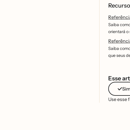
Recurso
Referênci
Saiba como 
orientará 
Referênci
Saiba como t
que seus de
Esse art
Si
Use esse 