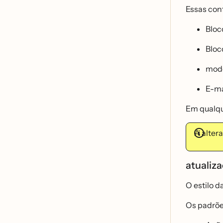
Essas conf
Bloc
Bloc
mode
E-ma
Em qualque
A altera
atualiza
O estilo 
Os padrõe