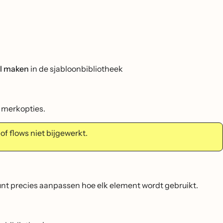
il maken
in de sjabloonbibliotheek
w merkopties.
of flows niet bijgewerkt.
unt precies aanpassen hoe elk element wordt gebruikt.