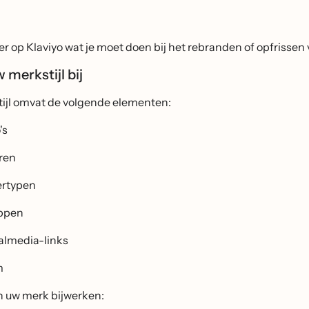
r op Klaviyo wat je moet doen bij het rebranden of opfrissen
 merkstijl bij
ijl omvat de volgende elementen:
's
ren
ertypen
ppen
almedia-links
m
an uw merk bijwerken: