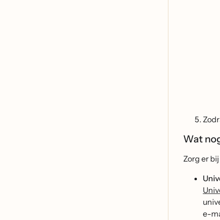
Zodr
Wat no
Zorg er bi
Univ
Univ
univ
e-ma