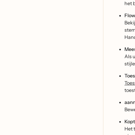
het 
Flo
Beki
stem
Hand
Mees
Als 
stij
Toes
Toes
toes
aanm
Bewe
Kopt
Het 