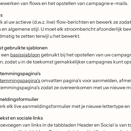
bewerken van flows en het opstellen van campagne e-mails.
ws
jk al uw actieve (d.w.z. live) flow-berichten en bewerk ze z
 en algemene stijl. U moet elk stroombericht afzonderlijk b
matig te zetten terwijl u het bewerkt.
t gebruikte sjablonen
u een
basissjabloon
gebruikt bij het opstellen van uw campag
len, zodat u in de toekomst gemakkelijker campagnes kunt ops
temmingspagina's
temmingspagina's
omvatten pagina's voor aanmelden, afmel
temmingspagina's zodat ze overeenkomen met uw nieuwe m
eldingsformulier
rk elk live aanmeldingsformulier met je nieuwe lettertype en 
ekst en sociale links
toevoegen van links in de tabbladen Header en Social is van