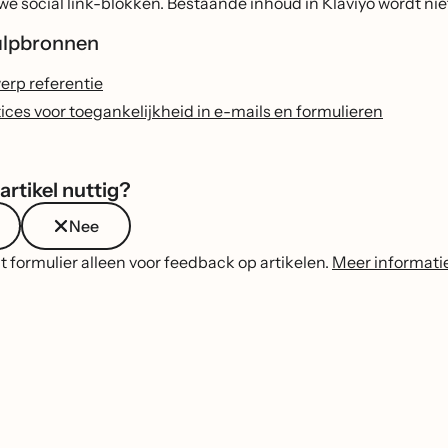
we social link-blokken. Bestaande inhoud in Klaviyo wordt niet
ulpbronnen
rp referentie
ices voor toegankelijkheid in e-mails en formulieren
artikel nuttig?
Nee
t formulier alleen voor feedback op artikelen.
Meer informati