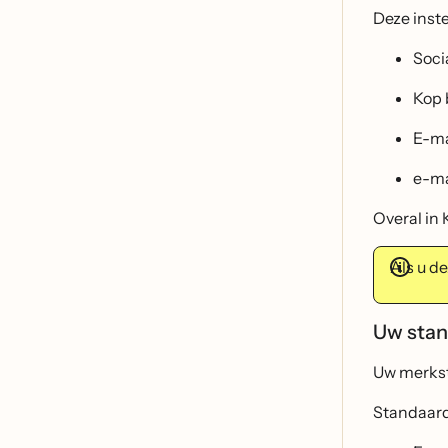
Deze inste
Socia
Kop 
E-ma
e-ma
Overal in 
Als u d
Uw stan
Uw merkst
Standaard