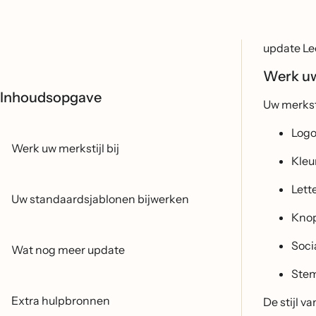
update Lee
Werk uw
Inhoudsopgave
Uw merkst
Logo
Werk uw merkstijl bij
Kleu
Lett
Uw standaardsjablonen bijwerken
Kno
Soci
Wat nog meer update
Ste
Extra hulpbronnen
De stijl v