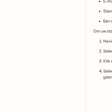
E-ma
Stan
Een 
Om uw st
Navi
Sele
Klik
Sele
gebr