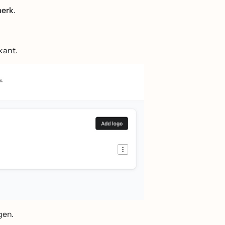
merk
.
kant.
gen.