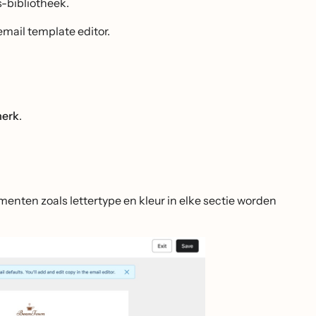
s-bibliotheek.
email template editor.
merk
.
enten zoals lettertype en kleur in elke sectie worden