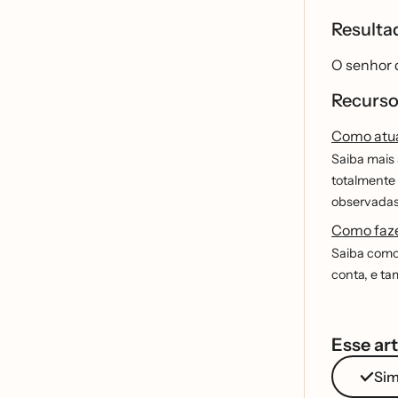
Result
O senhor d
Recurso
Como atual
Saiba mais 
totalmente 
observadas 
Como faze
Saiba como 
conta, e ta
Esse art
Si