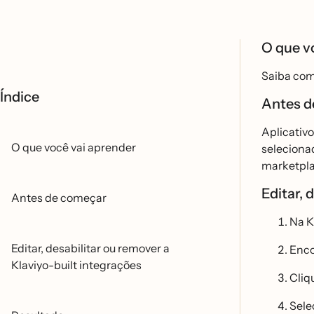
O que v
Saiba como
Índice
Antes d
Aplicativo
O que você vai aprender
selecionad
marketplac
Editar, 
Antes de começar
Na K
Editar, desabilitar ou remover a
Encon
Klaviyo-built integrações
Cliqu
Sele