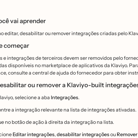
ocê vai aprender
 editar, desabilitar ou remover integrações criadas pelo Klav
e começar
s e integrações de terceiros devem ser removidos pelo forne
as disponíveis no marketplace de aplicativos da Klaviyo. Pa
e, consulte a central de ajuda do fornecedor para obter instru
desabilitar ou remover a Klaviyo-built integraçõ
laviyo, selecione a aba
Integrações
.
tre a integração relevante na lista de integrações ativadas.
e no botão de ação à direita da integração na lista.
cione
Editar integrações
,
desabilitar integrações
ou
Remover i