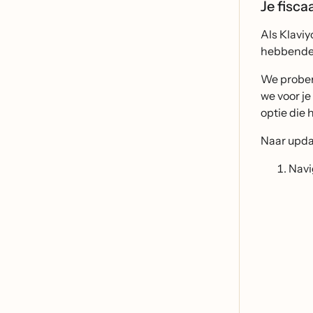
Je fisc
Als Klaviy
hebbende, 
We probere
we voor je
optie die 
Naar updat
Navi