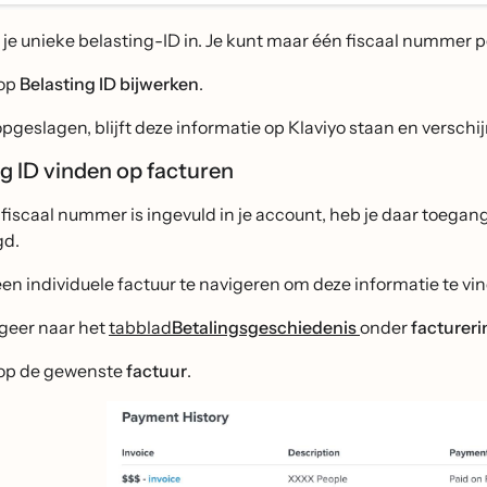
 je unieke belasting-ID in. Je kunt maar één fiscaal nummer 
 op
Belasting ID bijwerken
.
geslagen, blijft deze informatie op Klaviyo staan en verschi
ng ID vinden op facturen
 fiscaal nummer is ingevuld in je account, heb je daar toega
gd.
n individuele factuur te navigeren om deze informatie te vi
geer naar het
tabblad
Betalingsgeschiedenis
onder
factureri
 op de gewenste
factuur
.