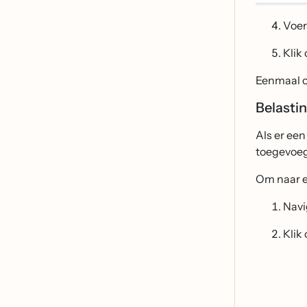
Voer
Klik
Eenmaal op
Belasti
Als er een
toegevoe
Om naar ee
Navi
Klik