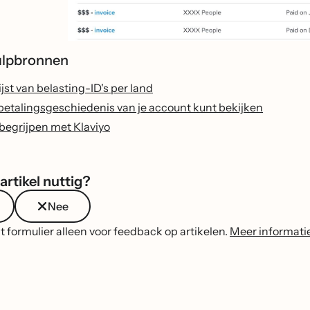
ulpbronnen
st van belasting-ID's per land
 betalingsgeschiedenis van je account kunt bekijken
 begrijpen met Klaviyo
artikel nuttig?
Nee
t formulier alleen voor feedback op artikelen.
Meer informati