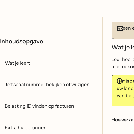
Alleen 
Inhoudsopgave
Wat je l
Leer hoe j
Wat je leert
alle toek
Het lab
Je fiscaal nummer bekijken of wijzigen
uw land
van bel
Belasting ID vinden op facturen
Hoe verza
Extra hulpbronnen