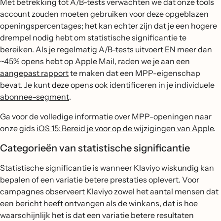
Met betrekking tot A/B-tests verwachten we dat onze tools
account zouden moeten gebruiken voor deze opgeblazen
openingspercentages; het kan echter zijn dat je een hogere
drempel nodig hebt om statistische significantie te
bereiken. Als je regelmatig A/B-tests uitvoert EN meer dan
~45% opens hebt op Apple Mail, raden we je aan een
aangepast rapport
te maken dat een MPP-eigenschap
bevat. Je kunt deze opens ook identificeren in je individuele
abonnee-segment
.
Ga voor de volledige informatie over MPP-openingen naar
onze gids
iOS 15: Bereid je voor op de wijzigingen van Apple
.
Categorieën van statistische significantie
Statistische significantie is wanneer Klaviyo wiskundig kan
bepalen of een variatie betere prestaties oplevert. Voor
campagnes observeert Klaviyo zowel het aantal mensen dat
een bericht heeft ontvangen als de winkans, dat is hoe
waarschijnlijk het is dat een variatie betere resultaten