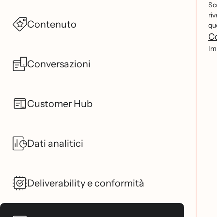
Sc
ri
Contenuto
qu
Co
Imp
Conversazioni
Customer Hub
Dati analitici
Deliverability e conformità