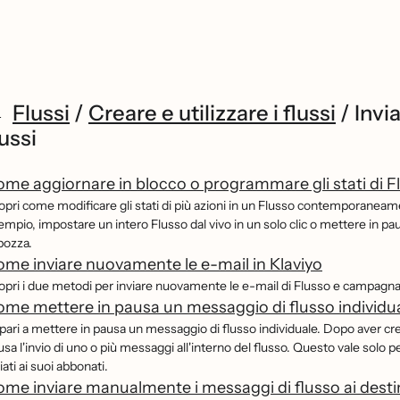
Flussi
/
Creare e utilizzare i flussi
/
Invi
lussi
me aggiornare in blocco o programmare gli stati di F
opri come modificare gli stati di più azioni in un Flusso contemporaneam
empio, impostare un intero Flusso dal vivo in un solo clic o mettere in pau
bozza.
me inviare nuovamente le e-mail in Klaviyo
opri i due metodi per inviare nuovamente le e-mail di Flusso e campagna 
me mettere in pausa un messaggio di flusso individu
pari a mettere in pausa un messaggio di flusso individuale. Dopo aver cre
usa l'invio di uno o più messaggi all'interno del flusso. Questo vale solo
iati ai suoi abbonati.
me inviare manualmente i messaggi di flusso ai desti