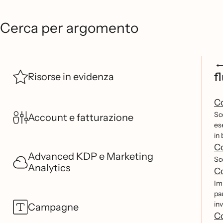
Cerca per argomento
f
Risorse in evidenza
Co
Sc
Account e fatturazione
es
in 
Co
Advanced KDP e Marketing
Sc
Analytics
Co
Im
pa
inv
Campagne
Co