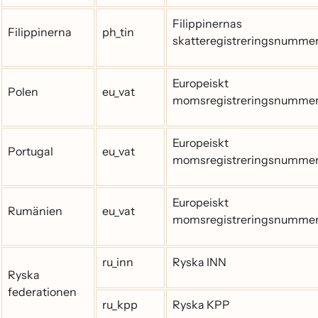
Filippinernas
Filippinerna
ph_tin
skatteregistreringsnumme
Europeiskt
Polen
eu_vat
momsregistreringsnumme
Europeiskt
Portugal
eu_vat
momsregistreringsnumme
Europeiskt
Rumänien
eu_vat
momsregistreringsnumme
ru_inn
Ryska INN
Ryska
federationen
ru_kpp
Ryska KPP