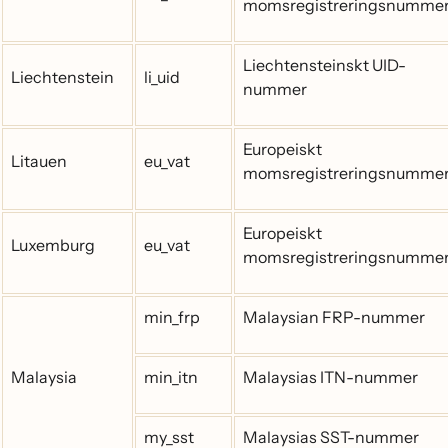
momsregistreringsnumme
Liechtensteinskt UID-
Liechtenstein
li_uid
nummer
Europeiskt
Litauen
eu_vat
momsregistreringsnumme
Europeiskt
Luxemburg
eu_vat
momsregistreringsnumme
min_frp
Malaysian FRP-nummer
Malaysia
min_itn
Malaysias ITN-nummer
my_sst
Malaysias SST-nummer