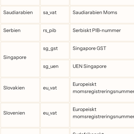
Saudiarabien
sa_vat
Saudiarabien Moms
Serbien
rs_pib
Serbiskt PIB-nummer
sg_gst
Singapore GST
Singapore
sg_uen
UEN Singapore
Europeiskt
Slovakien
eu_vat
momsregistreringsnumme
Europeiskt
Slovenien
eu_vat
momsregistreringsnumme