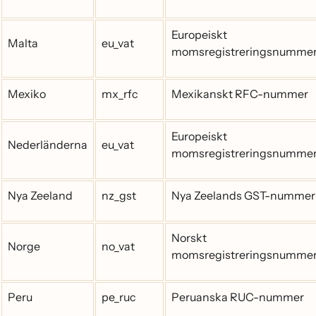
Europeiskt
Malta
eu_vat
momsregistreringsnumme
Mexiko
mx_rfc
Mexikanskt RFC-nummer
Europeiskt
Nederländerna
eu_vat
momsregistreringsnumme
Nya Zeeland
nz_gst
Nya Zeelands GST-nummer
Norskt
Norge
no_vat
momsregistreringsnumme
Peru
pe_ruc
Peruanska RUC-nummer