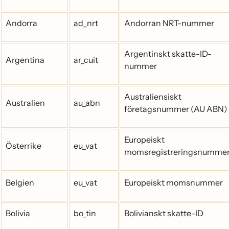
Andorra
ad_nrt
Andorran NRT-nummer
Argentinskt skatte-ID-
Argentina
ar_cuit
nummer
Australiensiskt
Australien
au_abn
företagsnummer (AU ABN)
Europeiskt
Österrike
eu_vat
momsregistreringsnumme
Belgien
eu_vat
Europeiskt momsnummer
Bolivia
bo_tin
Bolivianskt skatte-ID