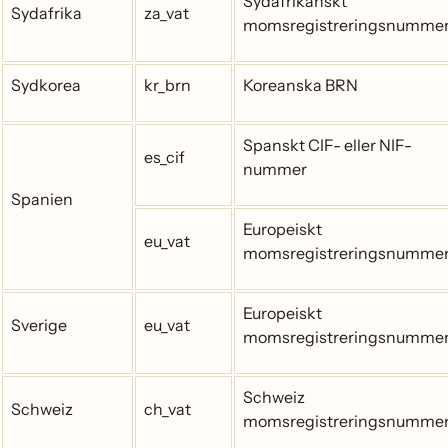
Sydafrikanskt
Sydafrika
za_vat
momsregistreringsnumme
Sydkorea
kr_brn
Koreanska BRN
Spanskt CIF- eller NIF-
es_cif
nummer
Spanien
Europeiskt
eu_vat
momsregistreringsnumme
Europeiskt
Sverige
eu_vat
momsregistreringsnumme
Schweiz
Schweiz
ch_vat
momsregistreringsnumme