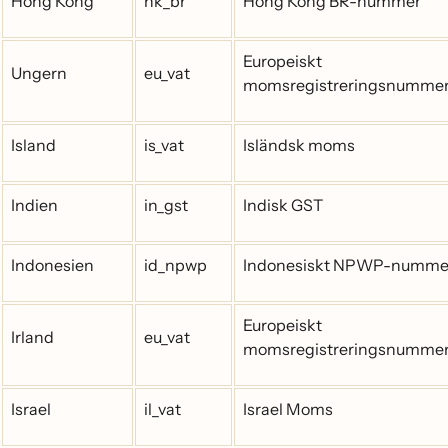
Hong Kong
hk_br
Hong Kong BR-nummer
Europeiskt
Ungern
eu_vat
momsregistreringsnumme
Island
is_vat
Isländsk moms
Indien
in_gst
Indisk GST
Indonesien
id_npwp
Indonesiskt NPWP-numme
Europeiskt
Irland
eu_vat
momsregistreringsnumme
Israel
il_vat
Israel Moms