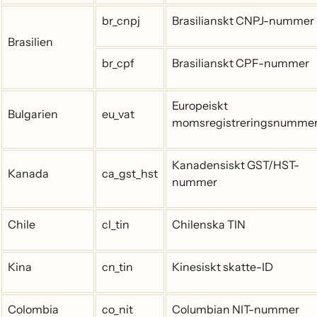
br_cnpj
Brasilianskt CNPJ-nummer
Brasilien
br_cpf
Brasilianskt CPF-nummer
Europeiskt
Bulgarien
eu_vat
momsregistreringsnumme
Kanadensiskt GST/HST-
Kanada
ca_gst_hst
nummer
Chile
cl_tin
Chilenska TIN
Kina
cn_tin
Kinesiskt skatte-ID
Colombia
co_nit
Columbian NIT-nummer