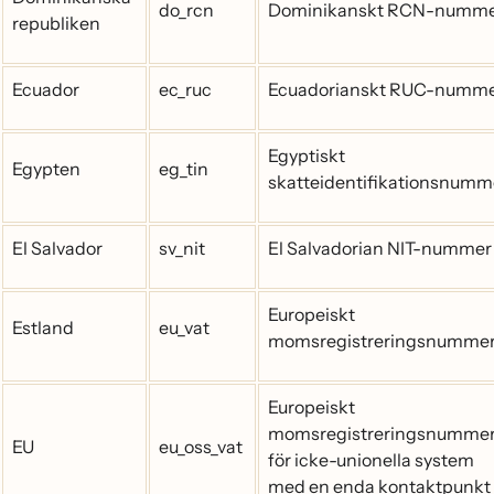
do_rcn
Dominikanskt RCN-numm
republiken
Ecuador
ec_ruc
Ecuadorianskt RUC-numm
Egyptiskt
Egypten
eg_tin
skatteidentifikationsnumm
El Salvador
sv_nit
El Salvadorian NIT-nummer
Europeiskt
Estland
eu_vat
momsregistreringsnumme
Europeiskt
momsregistreringsnumme
EU
eu_oss_vat
för icke-unionella system
med en enda kontaktpunkt