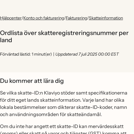
Hjälpcenter
/
Konto och fakturering
/
Fakturering
/
Skatteinformation
Ordlista över skatteregistreringsnummer per
land
Förväntad lästid: 1 minut(er)
|
Uppdaterad 7 juli 2025 00:00 EST
Du kommer att lära dig
Se vilka skatte-ID:n Klaviyo stöder samt specifikationerna
för ditt eget lands skatteinformation. Varje land har olika
lokala bestämmelser som dikterar skatte-ID-koder, namn
och användningsområden för skatteändamål.
Om du inte har angett ett skatte-ID kan mervärdesskatt
(moms) eller skatt på varor och tjänster (GST) komma att