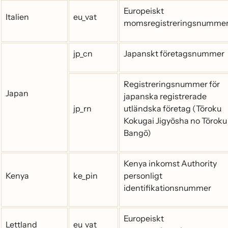
Europeiskt
Italien
eu_vat
momsregistreringsnumme
jp_cn
Japanskt företagsnummer
Registreringsnummer för
Japan
japanska registrerade
jp_rn
utländska företag (Tōroku
Kokugai Jigyōsha no Tōroku
Bangō)
Kenya inkomst Authority
Kenya
ke_pin
personligt
identifikationsnummer
Europeiskt
Lettland
eu_vat