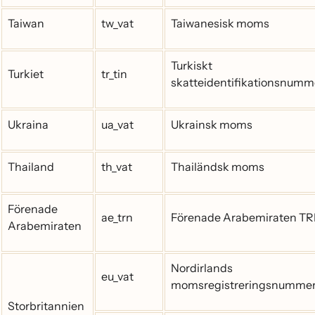
Taiwan
tw_vat
Taiwanesisk moms
Turkiskt
Turkiet
tr_tin
skatteidentifikationsnumm
Ukraina
ua_vat
Ukrainsk moms
Thailand
th_vat
Thailändsk moms
Förenade
ae_trn
Förenade Arabemiraten T
Arabemiraten
Nordirlands
eu_vat
momsregistreringsnumme
Storbritannien