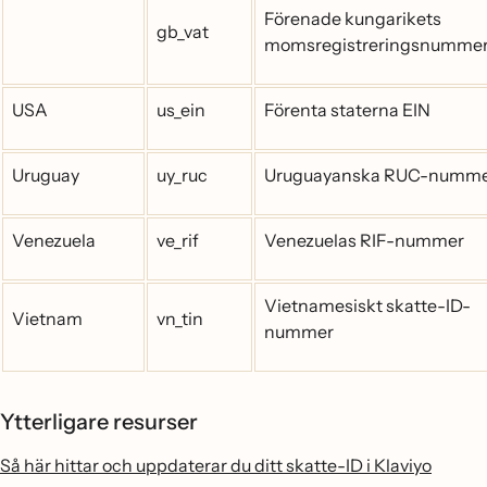
Förenade kungarikets
gb_vat
momsregistreringsnumme
USA
us_ein
Förenta staterna EIN
Uruguay
uy_ruc
Uruguayanska RUC-numm
Venezuela
ve_rif
Venezuelas RIF-nummer
Vietnamesiskt skatte-ID-
Vietnam
vn_tin
nummer
Ytterligare resurser
Så här hittar och uppdaterar du ditt skatte-ID i Klaviyo