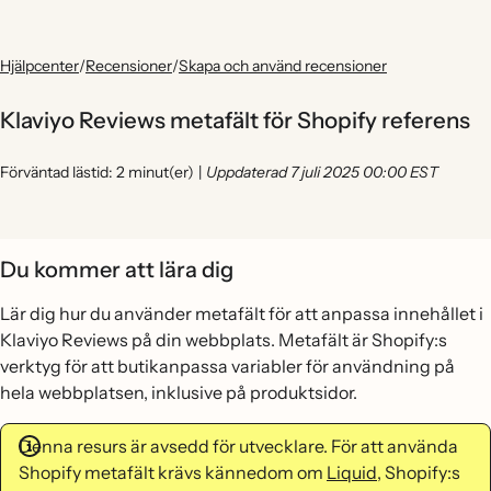
Hjälpcenter
/
Recensioner
/
Skapa och använd recensioner
Klaviyo Reviews metafält för Shopify referens
Förväntad lästid: 2 minut(er)
|
Uppdaterad 7 juli 2025 00:00 EST
Du kommer att lära dig
Lär dig hur du använder metafält för att anpassa innehållet i
Klaviyo Reviews på din webbplats. Metafält är Shopify:s
verktyg för att butikanpassa variabler för användning på
hela webbplatsen, inklusive på produktsidor.
Denna resurs är avsedd för utvecklare. För att använda
Shopify metafält krävs kännedom om
Liquid
, Shopify:s