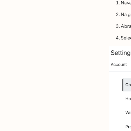
Nave
Na g
Abra
Sele