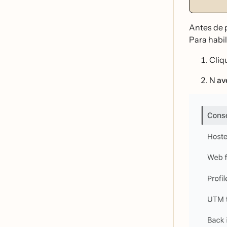
Antes de p
Para habil
Cliq
N
av