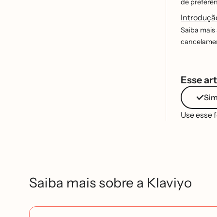
de preferên
Introduçã
Saiba mais 
cancelament
Esse art
Si
Use esse 
Saiba mais sobre a Klaviyo