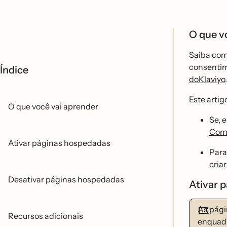
O que v
Saiba com
consentim
Índice
doKlaviyo
.
Este artig
O que você vai aprender
Se, 
Comp
Ativar páginas hospedadas
Para
cria
Desativar páginas hospedadas
Ativar 
As pág
Recursos adicionais
enquadra