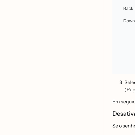
Sele
(Pá
Em seguida
Desativ
Se o senho