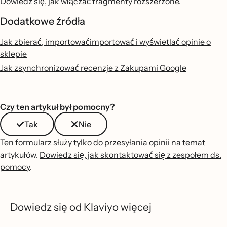
Dowiedz się,
jak włączać fragmenty rozszerzone
.
Dodatkowe źródła
Jak zbierać, importowaćimportować i wyświetlać opinie o
sklepie
Jak zsynchronizować recenzje z Zakupami Google
Czy ten artykuł był pomocny?
Tak
Nie
Ten formularz służy tylko do przesyłania opinii na temat
artykułów.
Dowiedz się, jak skontaktować się z zespołem ds.
pomocy
.
Dowiedz się od Klaviyo więcej