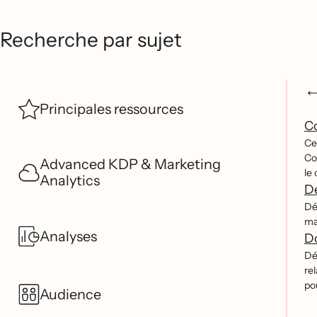
Recherche par sujet
Principales ressources
Co
Ce
Co
Advanced KDP & Marketing
le 
Analytics
Dé
De
ma
Analyses
Do
De
re
pou
Audience