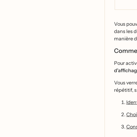
Vous pouve
dans les d
manière do
Comment 
Pour activ
d'afficha
Vous verr
répétitif
Ident
Chois
Const