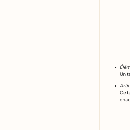
Élé
Un t
Artic
Ce t
chaq