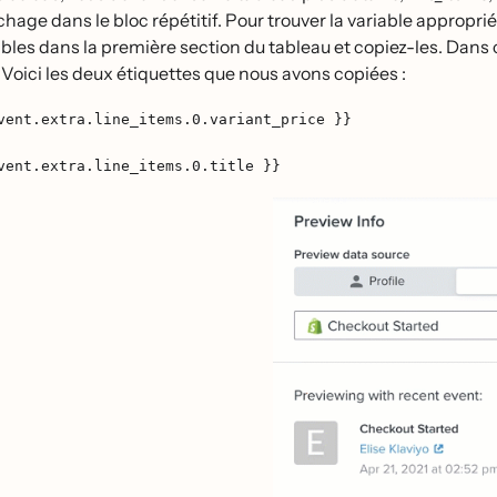
ichage dans le bloc répétitif. Pour trouver la variable appropri
ables dans la première section du tableau et copiez-les. Dans
. Voici les deux étiquettes que nous avons copiées :
vent.extra.line_items.0.variant_price }}
vent.extra.line_items.0.title }}