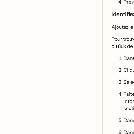
Prév
Identifie
Ajoutez le
Pour trouv
ou flux de
Dans
Cliq
Sél
Faite
infor
secti
Dans
Dans 