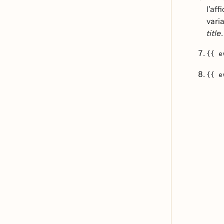
l'aff
vari
title
{{ e
{{ e