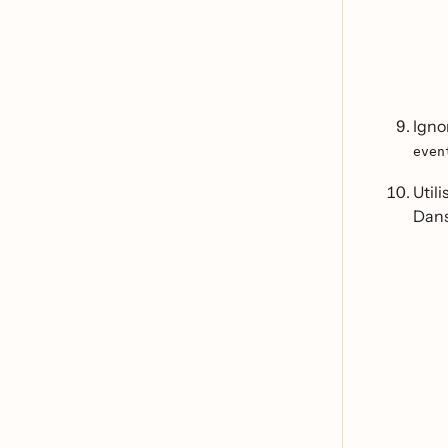
Igno
even
Utili
Dans