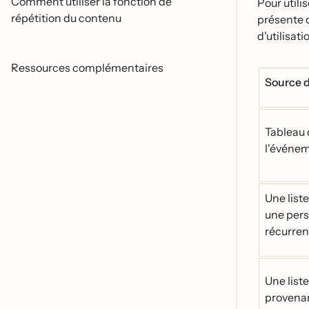
Comment utiliser la fonction de
Pour utili
répétition du contenu
présente 
d'utilisati
Ressources complémentaires
Source d
Tableau 
l'évén
Une list
une per
récurre
Une liste
provenan