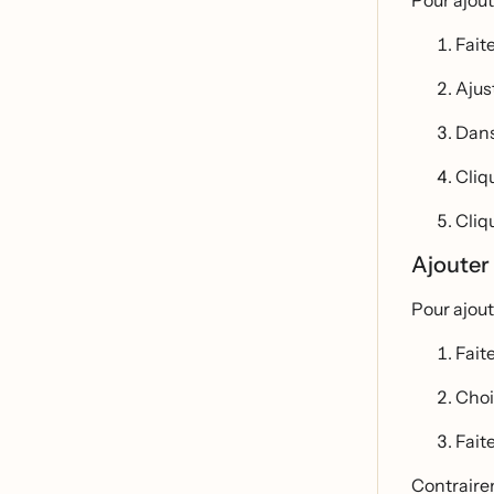
Pour ajout
Fait
Ajus
Dans
Cliqu
Cliq
Ajouter 
Pour ajout
Faite
Choi
Fait
Contrairem