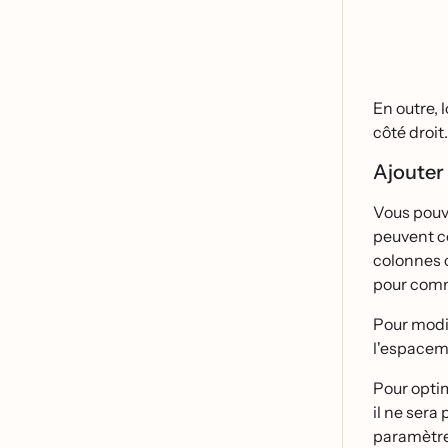
En outre, 
côté dro
Ajouter 
Vous pouve
peuvent c
colonnes c
pour com
Pour modif
l'espaceme
Pour optim
il ne sera
paramètre