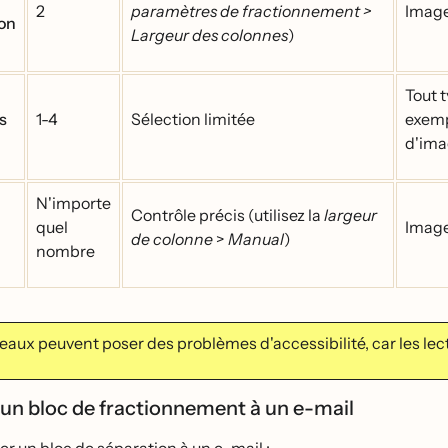
2
paramètres de fractionnement >
Image
ion
Largeur des colonnes
)
Tout 
s
1-4
Sélection limitée
exemp
d'ima
N'importe
Contrôle précis (utilisez la
largeur
quel
Image
de colonne
>
Manual
)
nombre
eaux peuvent poser des problèmes d'accessibilité, car les lect
 un bloc de fractionnement à un e-mail