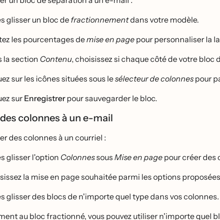
er un bloc de séparation à un e-mail :
es glisser un bloc de
fractionnement
dans votre modèle.
tez les pourcentages de
mise en page
pour personnaliser la l
 la section
Contenu
, choisissez si chaque côté de votre bloc
ez sur les icônes situées sous le
sélecteur de colonnes
pour pa
uez sur
Enregistrer
pour sauvegarder le bloc.
des colonnes à un e-mail
er des colonnes à un courriel :
s glisser l'option
Colonnes
sous
Mise en page
pour créer des
sissez la mise en page souhaitée parmi les options proposées
es glisser des blocs de n'importe quel type dans vos colonnes.
ent au bloc fractionné, vous pouvez utiliser n'importe quel bl