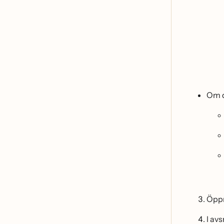
Om d
Öpp
I avs