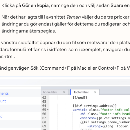
Klicka på
Gör en kopia
, namnge den och välj sedan
Spara en
När det har lagts till i avsnittet
Teman
väljer du de tre pricka
ändringar du gör endast gäller för det tema du redigerar, oc
ändringarna återspeglas.
n vänstra sidofältet öppnar du den fil som motsvarar den pla
dardformuläret fanns i sidfoten, som i exemplet, navigerar du 
er.html.
̈nd genvägen Sök (Command+F på Mac eller Control+F på Windo