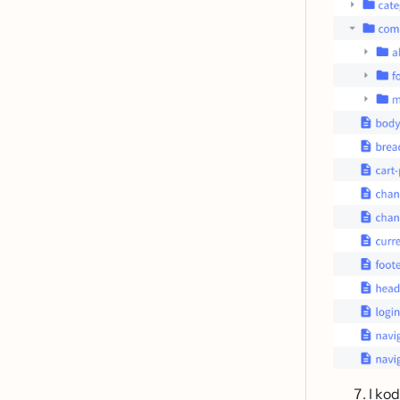
I kod