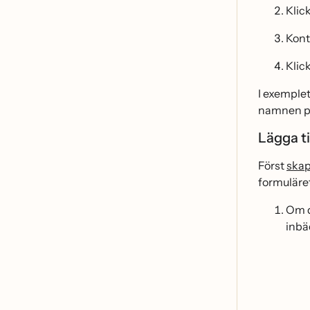
Klic
Kont
Klic
I exemplet
namnen på
Lägga t
Först
skap
formuläre
Om d
inba