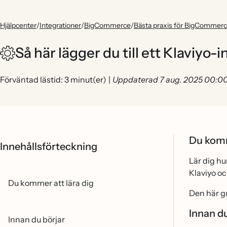
Hjälpcenter
/
Integrationer
/
BigCommerce
/
Bästa praxis för BigCommer
Så här lägger du till ett Klavi
Förväntad lästid: 3 minut(er)
|
Uppdaterad 7 aug. 2025 00:0
Du komm
Innehållsförteckning
Lär dig h
Klaviyo oc
Du kommer att lära dig
Den här g
Innan du
Innan du börjar