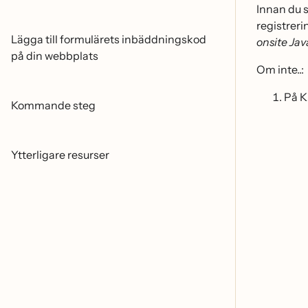
Innan du s
registreri
Lägga till formulärets inbäddningskod
onsite Jav
på din webbplats
Om inte..:
På K
Kommande steg
Ytterligare resurser