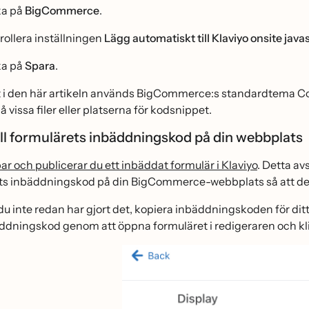
ka på
BigCommerce
.
rollera inställningen
Lägg automatiskt till Klaviyo onsite javas
ka på
Spara
.
 i den här artikeln används BigCommerce:s standardtema Corner
 vissa filer eller platserna för kodsnippet.
ill formulärets inbäddningskod på din webbplats
ar och publicerar du ett inbäddat formulär i Klaviyo
. Detta avs
ts inbäddningskod på din BigCommerce-webbplats så att de
u inte redan har gjort det, kopiera inbäddningskoden för dit
̈ddningskod genom att öppna formuläret i redigeraren och kli