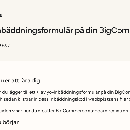
ce
yo-inbäddningsformulär på din Big
0 EST
er att lära dig
ur du lägger till ett Klaviyo-inbäddningsformulär på din Big
h sedan klistrar in dess inbäddningskod i webbplatsens filer dä
uiden visar hur du ersätter BigCommerce standard registrerin
 börjar