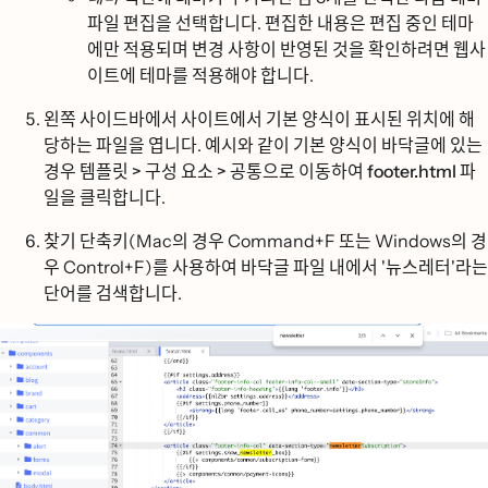
파일 편집을
선택합니다. 편집한 내용은 편집 중인 테마
에만 적용되며 변경 사항이 반영된 것을 확인하려면 웹사
이트에 테마를 적용해야 합니다.
왼쪽 사이드바에서 사이트에서 기본 양식이 표시된 위치에 해
당하는 파일을 엽니다. 예시와 같이 기본 양식이 바닥글에 있는
경우
템플릿 > 구성 요소 > 공통으로
이동하여
footer.html
파
일을 클릭합니다.
찾기 단축키(Mac의 경우 Command+F 또는 Windows의 경
우 Control+F)를 사용하여 바닥글 파일 내에서 '뉴스레터'라는
단어를 검색합니다.