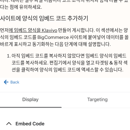
니다. 테마는 일부 파일 이름이나 코드 조각의 위치와 함께 다를 수 있
다는 점에 유의하세요.
사이트에 양식의 임베드 코드 추가하기
먼저
에 임베드 양식을 Klaviyo
만들어 게시합니다. 이 섹션에서는 양
식의 임베드 코드를 BigCommerce 사이트에 붙여넣어 데이터를 올
바르게 표시하고 동기화하는 다음 단계에 대해 설명합니다.
아직 임베드 코드를 복사하지 않았다면 임베드 양식의 임베드
코드를 복사하세요. 편집기에서 양식을 열고
타겟팅 & 동작
섹
션을 클릭하여 양식의 임베드 코드에 액세스할 수 있습니다.