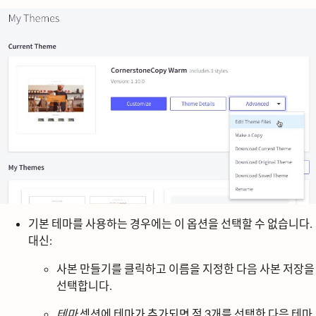
기본 테마를 사용하는 경우에는 이 옵션을 선택할 수 없습니다.
대신:
사본 만들기를
클릭하고 이름을 지정한 다음
사본 저장을
선택합니다.
테마
섹션에 테마가 추가되면 점 3개를 선택한 다음
테마