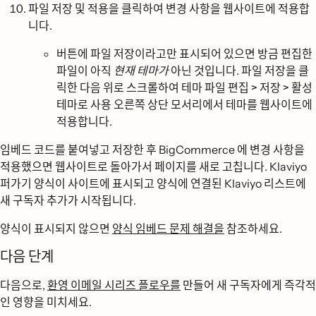
파일 저장 및 적용을
클릭하여 변경 사항을 웹사이트에 적용합
니다.
버튼에
파일 저장이라고만
표시되어 있으면 방금 편집한
파일이 아직
현재 테마가
아닌 것입니다.
파일 저장을
클
릭한 다음 위로 스크롤하여
테마 파일 편집 > 저장 > 활성
테마로 사용
오른쪽 상단 모서리에서 테마를 웹사이트에
적용합니다.
임베드 코드를 붙여넣고 저장한 후 BigCommerce 에 변경 사항을
적용했으면 웹사이트로 돌아가서 페이지를 새로 고칩니다. Klaviyo
퍼가기 양식이 사이트에 표시되고 양식에 연결된 Klaviyo 리스트에
새 구독자 추가가 시작됩니다.
양식이 표시되지 않으면
양식 임베드 문제 해결을
참조하세요.
다음 단계
다음으로,
환영 이메일 시리즈 플로우를
만들어 새 구독자에게 즉각적
인 영향을 미치세요.