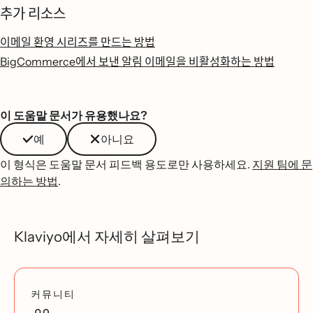
추가 리소스
이메일 환영 시리즈를 만드는 방법
BigCommerce에서 보낸 알림 이메일을 비활성화하는 방법
이 도움말 문서가 유용했나요?
예
아니요
이 형식은 도움말 문서 피드백 용도로만 사용하세요.
지원 팀에 문
의하는 방법
.
Klaviyo에서 자세히 살펴보기
커뮤니티