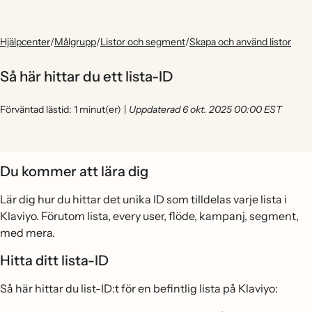
Hjälpcenter
/
Målgrupp
/
Listor och segment
/
Skapa och använd listor
Så här hittar du ett lista-ID
Förväntad lästid: 1 minut(er)
|
Uppdaterad 6 okt. 2025 00:00 EST
Du kommer att lära dig
Lär dig hur du hittar det unika ID som tilldelas varje lista i
Klaviyo. Förutom lista, every user, flöde, kampanj, segment,
med mera.
Hitta ditt lista-ID
Så här hittar du list-ID:t för en befintlig lista på Klaviyo: