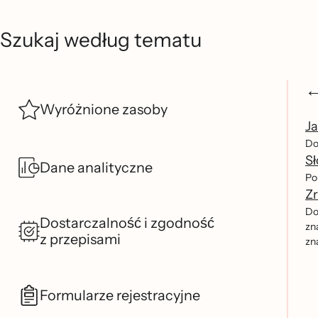
Szukaj według tematu
Wyróżnione zasoby
Ja
Do
Sł
Dane analityczne
Po
Zr
Do
Dostarczalność i zgodność
zn
z przepisami
zna
Formularze rejestracyjne