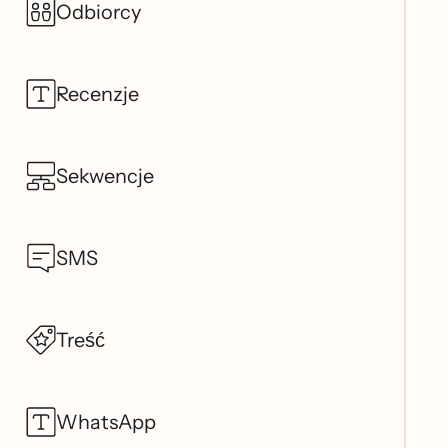
Odbiorcy
Recenzje
Sekwencje
SMS
Treść
WhatsApp